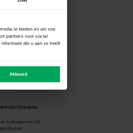
Over
enes Werkzeug
 media te bieden en om ons
ze partners voor social
nformatie die u aan ze heeft
Akkoord
el mit Filzkante
en Auftragen von Folie
gegen Kratzer