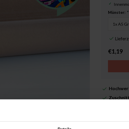
Innenm
Münster:
*
Liefer
€1,19
Hochwert
Zuschnit
Lieferze
Zusatzin
Abbildung vergrößern