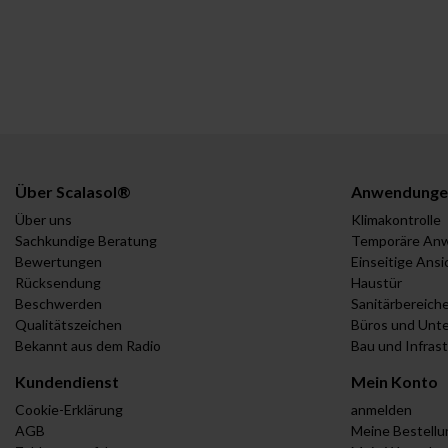
Über Scalasol®
Anwendunge
Über uns
Klimakontrolle
Sachkundige Beratung
Temporäre An
Bewertungen
Einseitige Ansi
Rücksendung
Haustür
Beschwerden
Sanitärbereich
Qualitätszeichen
Büros und Unt
Bekannt aus dem Radio
Bau und Infras
Kundendienst
Mein Konto
Cookie-Erklärung
anmelden
AGB
Meine Bestell