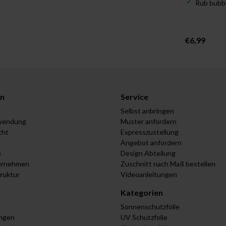
Rub bubbl
€6,99
n
Service
Selbst anbringen
wendung
Muster anfordern
cht
Expresszustellung
Angebot anfordern
e
Design Abteilung
ernehmen
Zuschnitt nach Maß bestellen
truktur
Videoanleitungen
Kategorien
Sonnenschutzfolie
ungen
UV Schutzfolie