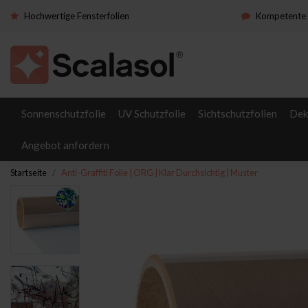
Hochwertige Fensterfolien
Kompetente 
Sonnenschutzfolie
UV Schutzfolie
Sichtschutzfolien
Dek
Angebot anfordern
Startseite
Anti-Graffiti Folie | ORG | Klar Durchsichtig | Muster