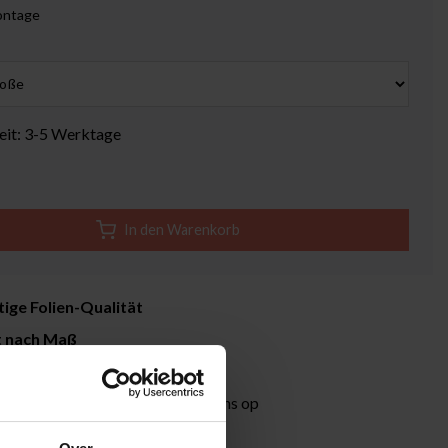
ontage
zeit: 3-5 Werktage
In den Warenkorb
ige Folien-Qualität
t nach Maß
it 3-5 Werktage
formation?
Neem contact met ons op