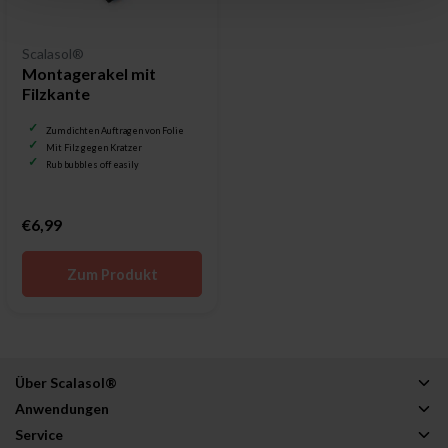
Scalasol®
Montagerakel mit
Filzkante
Zum dichten Auftragen von Folie
Mit Filz gegen Kratzer
Rub bubbles off easily
€6,99
Zum Produkt
Über Scalasol®
Anwendungen
Service