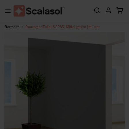
Startseite
Rauchglas Folie | SGP85 | Mittel getönt | Muster
Zurück
Weite