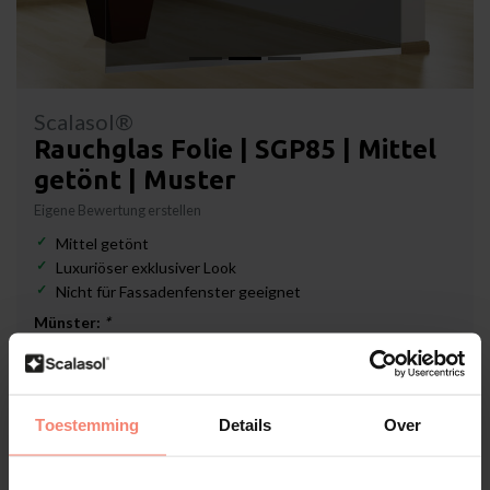
Scalasol®
Rauchglas Folie | SGP85 | Mittel
getönt | Muster
Eigene Bewertung erstellen
Mittel getönt
Luxuriöser exklusiver Look
Nicht für Fassadenfenster geeignet
Münster:
*
Lieferzeit: 3-5 Werktage
Toestemming
Details
Over
€1,19