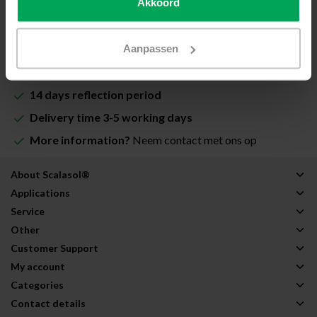
Akkoord
Add to cart
Aanpassen
High quality window film
14 days reflection period
Delivery time 3-5 working days
More information?
Neem contact met ons op
About Scalasol®
Applications
Service
Other
Customer Support
My account
Categories
Contact details