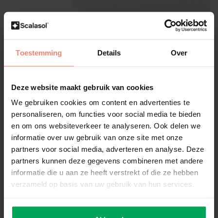
Scalasol®
Toestemming
Details
Over
Anti-scratch Window Film | ORR |
Transparent | Per roll
Deze website maakt gebruik van cookies
Create your own review
We gebruiken cookies om content en advertenties te
Protects glass from scratches
personaliseren, om functies voor social media te bieden
Transparent / No sight restriction
en om ons websiteverkeer te analyseren. Ook delen we
Interior assembly
informatie over uw gebruik van onze site met onze
Size:
*
partners voor social media, adverteren en analyse. Deze
partners kunnen deze gegevens combineren met andere
informatie die u aan ze heeft verstrekt of die ze hebben
verzameld op basis van uw gebruik van hun services.
In stock
€629,79