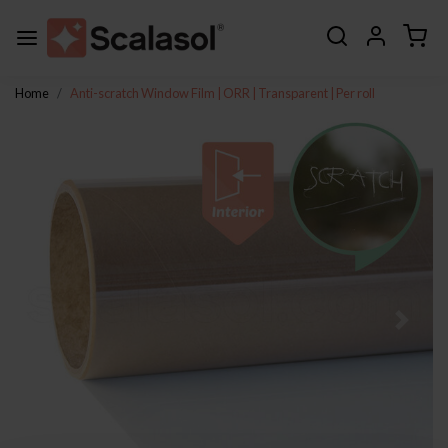
Home
Anti-scratch Window Film | ORR | Transparent | Per roll
Previous
Next