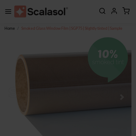
Home
Smoked Glass Window Film | SGP75 | Slightly tinted | Sample
Previous
Next