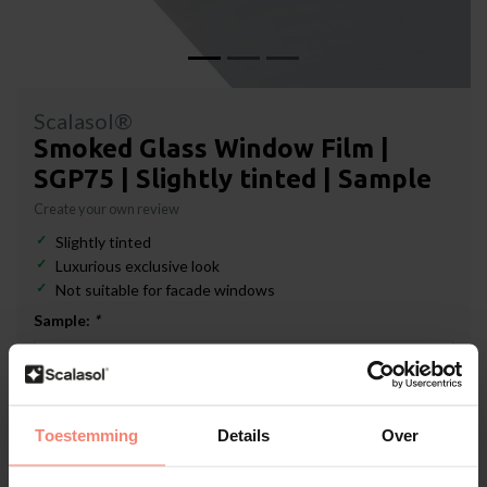
Scalasol®
Smoked Glass Window Film |
SGP75 | Slightly tinted | Sample
Create your own review
Slightly tinted
Luxurious exclusive look
Not suitable for facade windows
Sample:
*
In stock
Toestemming
Details
Over
€1,19