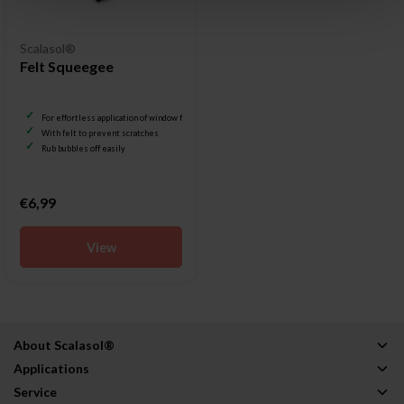
Scalasol®
Felt Squeegee
For effortless application of window film
With felt to prevent scratches
Rub bubbles off easily
€6,99
View
About Scalasol®
Applications
Service