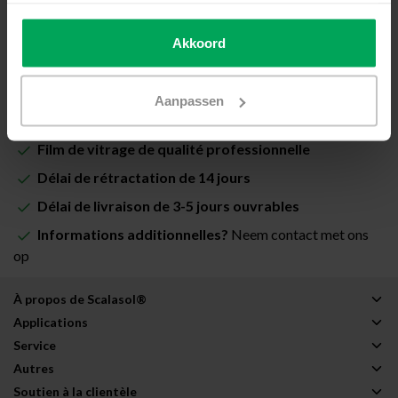
Disponible
€630,00
Akkoord
Ajouter au panier
Aanpassen
Film de vitrage de qualité professionnelle
Délai de rétractation de 14 jours
Délai de livraison de 3-5 jours ouvrables
Informations additionnelles?
Neem contact met ons
op
À propos de Scalasol®
Applications
Service
Autres
Soutien à la clientèle