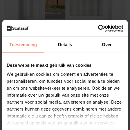
Scalasol®
Toestemming
Details
Over
Film pour vitre intimité à motif |
MR10 | Effet verre cannelé |
Deze website maakt gebruik van cookies
Dépoli | Par rouleau
We gebruiken cookies om content en advertenties te
Évaluations
personaliseren, om functies voor social media te bieden
Effet verre cannelé
en om ons websiteverkeer te analyseren. Ook delen we
Transmission de la lumière du jour
informatie over uw gebruik van onze site met onze
Montage intérieur
partners voor social media, adverteren en analyse. Deze
Taille:
*
partners kunnen deze gegevens combineren met andere
informatie die u aan ze heeft verstrekt of die ze hebben
verzameld op basis van uw gebruik van hun services.