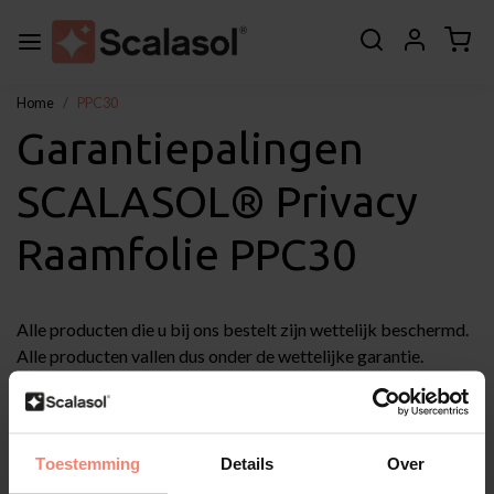
Home
PPC30
Garantiepalingen
SCALASOL® Privacy
Raamfolie PPC30
Alle producten die u bij ons bestelt zijn wettelijk beschermd.
Alle producten vallen dus onder de wettelijke garantie.
De wettelijke garantie houdt in dat een product is of moet
doen wat de consument er redelijkerwijs van mag
verwachten.
Toestemming
Details
Over
Garantiebepalingen SCALASOL® PPC30: