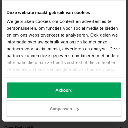
Item:
Download:
Bestandsextensie:
Deze website maakt gebruik van cookies
Klik hier om de
We gebruiken cookies om content en advertenties te
PPC30
garantiebepaling te
personaliseren, om functies voor social media te bieden
downloaden.
en om ons websiteverkeer te analyseren. Ook delen we
informatie over uw gebruik van onze site met onze
Verwerkings-/montageadvies
partners voor social media, adverteren en analyse. Deze
Alle producten moeten worden gemonteerd volgens de
partners kunnen deze gegevens combineren met andere
officiële SCALASOL® raamfolie plakinstructie
.
informatie die u aan ze heeft verstrekt of die ze hebben
Worden onze handleidingen en instructies niet gevolgd, dan
verzameld op basis van uw gebruik van hun services.
kan er geen aanspraak gemaakt worden op garantie.
Schade door derden of stormschade aan SCALASOL®
Akkoord
producten valt niet onder onze garantie.
Als uw product schade heeft opgelopen door een derden of
een storm, neem dan contact op met uw verzekering.
Aanpassen
Over Scalasol®