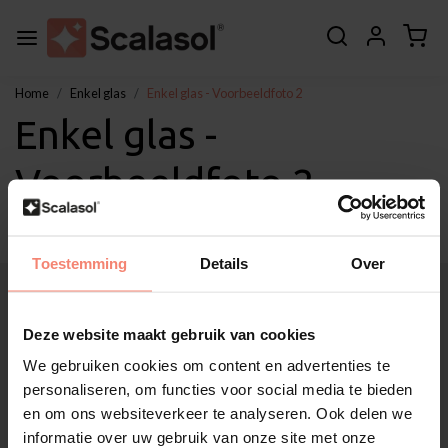
Home
Enkel glas
Enkel glas - Voorbeeldfoto 2
Enkel glas -
Voorbeeldfoto 2
Toestemming
Details
Over
Over Scalasol®
Toepassingen
Deze website maakt gebruik van cookies
Service
We gebruiken cookies om content en advertenties te
Overig
personaliseren, om functies voor social media te bieden
Klantenservice
en om ons websiteverkeer te analyseren. Ook delen we
Mijn account
informatie over uw gebruik van onze site met onze
Categorieën