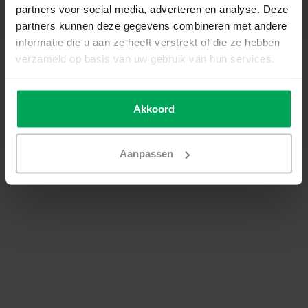
partners voor social media, adverteren en analyse. Deze
Contactgegevens
partners kunnen deze gegevens combineren met andere
informatie die u aan ze heeft verstrekt of die ze hebben
© Copyright 2026 - SCALASOL® | Raamfolie webshop | Realisatie
Scalasol
verzameld op basis van uw gebruik van hun services.
Algemene voorwaarden
|
Privacy Policy / Disclaimer
|
Sitemap
|
RSS Feed
Akkoord
Aanpassen