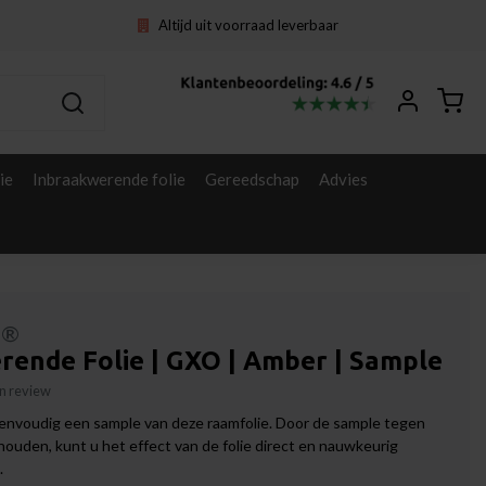
Altijd uit voorraad leverbaar
ie
Inbraakwerende folie
Gereedschap
Advies
l®
rende Folie | GXO | Amber | Sample
gen review
envoudig een sample van deze raamfolie. Door de sample tegen
 houden, kunt u het effect van de folie direct en nauwkeurig
.