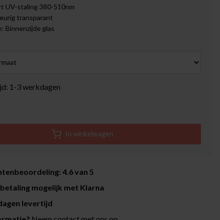
rt UV-staling 380-510nm
eurig transparant
 Binnenzijde glas
ijd: 1-3 werkdagen
In winkelwagen
tenbeoordeling: 4.6 van 5
betaling mogelijk met Klarna
agen levertijd
ormatie?
Neem contact met ons op