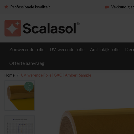
Professionele kwaliteit
Vakkundig a
Zonwerende folie
UV-werende folie
Anti inkijk folie
Deco
Offerte aanvraag
Home
UV-werende Folie | GXO | Amber | Sample