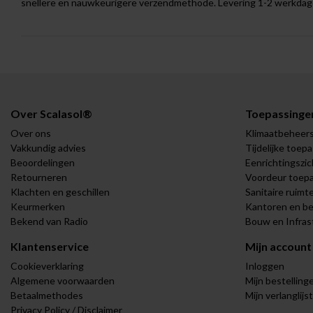
snellere en nauwkeurigere verzendmethode. Levering 1-2 werkdag
Over Scalasol®
Toepassinge
Over ons
Klimaatbeheer
Vakkundig advies
Tijdelijke toep
Beoordelingen
Eenrichtingszic
Retourneren
Voordeur toep
Klachten en geschillen
Sanitaire ruimt
Keurmerken
Kantoren en be
Bekend van Radio
Bouw en Infras
Klantenservice
Mijn account
Cookieverklaring
Inloggen
Algemene voorwaarden
Mijn bestelling
Betaalmethodes
Mijn verlanglijst
Privacy Policy / Disclaimer