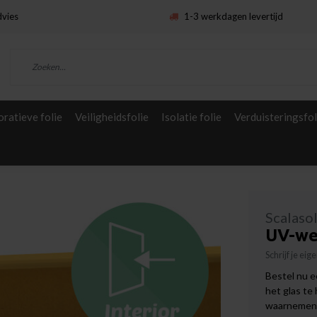
dvies
1-3 werkdagen levertijd
ratieve folie
Veiligheidsfolie
Isolatie folie
Verduisteringsfol
Scalaso
UV-we
Schrijf je ei
Bestel nu e
het glas te
waarnemen