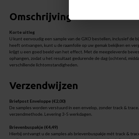
Omschrijving
Korte uitleg
U kunt eenvoudig een sample van de GXO bestellen, inclusief de bi
heeft ontvangen, kunt u de raamfolie op uw gemak bekijken en verge
krijgt u een goed beeld van het effect. Met de meegeleverde bevest
ophangen, zodat u het resultaat gedurende de dag (ochtend, mid
verschillende lichtomstandigheden.
Verzendwijzen
Briefpost Enveloppe (€2,00)
De samples worden verstuurd in een envelop, zonder track & trace.
verzendmethode. Levering 3-5 werkdagen.
Brievenbuspakje (€4,49)
Hierbij ontvangt u de samples als brievenbuspakje mét track & trace