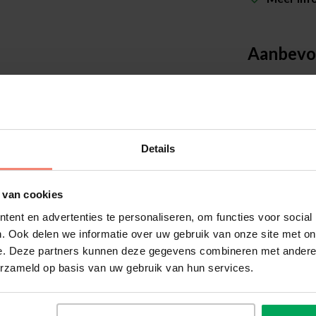
Aanbevo
Details
definitieve bestelling plaatst
 van cookies
 dankzij de meegeleverde sample
ent en advertenties te personaliseren, om functies voor social
nvoudig op het glas te plaatsen
. Ook delen we informatie over uw gebruik van onze site met on
e. Deze partners kunnen deze gegevens combineren met andere i
Scalasol®
erzameld op basis van uw gebruik van hun services.
Vilt rakel
ijgevoegd
Voor het 