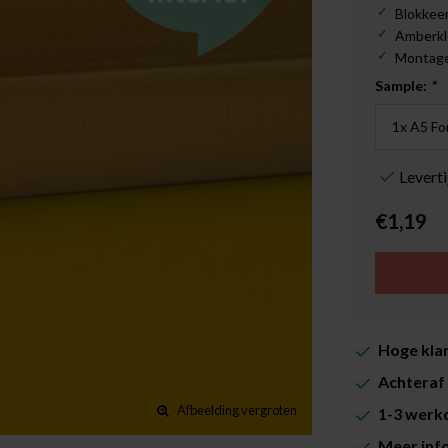
Blokkee
Amberkl
Montage:
Sample:
*
Levert
€1,19
Hoge klan
Achteraf 
Afbeelding vergroten
1-3 werkd
Meer inf