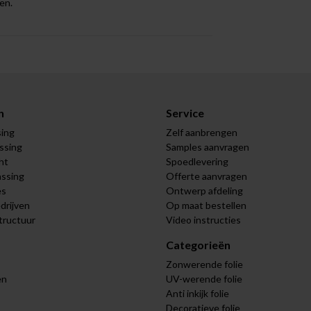
en.
n
Service
sing
Zelf aanbrengen
assing
Samples aanvragen
ht
Spoedlevering
assing
Offerte aanvragen
es
Ontwerp afdeling
drijven
Op maat bestellen
tructuur
Video instructies
Categorieën
Zonwerende folie
en
UV-werende folie
Anti inkijk folie
Decoratieve folie