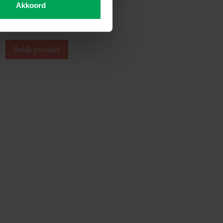
om krassen te voorkomen
Akkoord
len gemakkelijk weg
Bekijk product