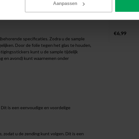
Met vilt 
Aanpassen
Wrijf bel
€6,99
jbehorende specificaties. Zodra u de sample
lijken. Door de folie tegen het glas te houden,
igingsstickers kunt u de sample tijdelijk
dag en avond) kunt waarnemen onder
 Dit is een eenvoudige en voordelige
, zodat u de zending kunt volgen. Dit is een