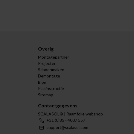
Overig
Montagepartner
Projecten
Schoonmaken
Demontage
Blog
Plakinstructie
Sitemap
Contactgegevens
SCALASOL® | Raamfolie webshop
+31 (0)85 - 4007 557
support@scalasol.com