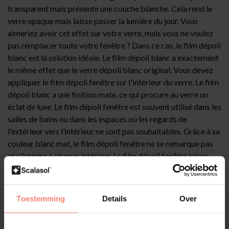
transparent mais présente une couche blanche. Cela rend le
verre opaque mais laisse passer la lumière du jour. Vous
aimeriez avoir cet effet sur votre verre, mais vous ne voulez
pas remplacer toute votre fenêtre ? Dans ce cas, le film dépoli
blanc est la solution idéale. Le film dépoli blanc a exactement
le même effet que le verre dépoli blanc original. Vous devez
appliquer le film dépoli fenêtre sur l'intérieur du verre. Le film
dépoli blanc a une finition mate, ce qui procure au verre un
éclat de luxe. Le film dépoli fenêtre est souvent utilisé dans les
salles de bains ou dans les espaces où les regards de
l'extérieur vers l’intérieur ne sont pas souhaitables. Grâce à sa
couleur blanc mat, le film dépoli fenêtre ne se remarque pas
et s'intègre à chaque intérieur. Le film dépoli fenêtre laisse
passer complètement la lumière du jour, si bien qu'il ne fait
jamais sombre dans une pièce après l’application du film verre
dépoli. Le film dépoli blanc est de qualité professionnelle et
Toestemming
Details
Over
peut résister à l'humidité, ce qui est important pour un film qui
est souvent utilisé dans les salles de bains et les douches.