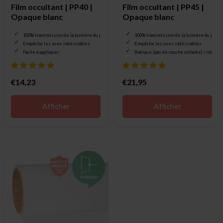
Film occultant | PP40 |
Film occultant | PP45 |
Opaque blanc
Opaque blanc
100% transmission de la lumière du jour
100% transmission de la lumière du jour
Empêche les vues indésirables
Empêche les vues indésirables
Facile à appliquer
Statique (pas de couche collante) / réutili
€14,23
€21,95
Afficher
Afficher