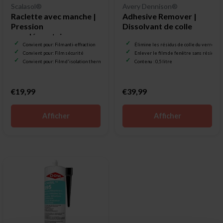
Scalasol®
Avery Dennison®
Raclette avec manche |
Adhesive Remover |
Pression
Dissolvant de colle
supplémentaire
Convient pour: Film anti-effraction
Élimine les résidus de colle du verre
Convient pour: Film sécurité
Enlever le film de fenêtre sans résidu de
Convient pour: Film d'isolation thermique
Contenu : 0,5 litre
€19,99
€39,99
Afficher
Afficher