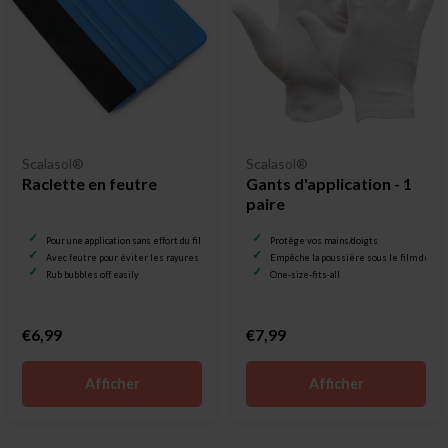
Scalasol®
Scalasol®
Raclette en feutre
Gants d'application - 1
paire
Pour une application sans effort du film pour vitrage
Protège vos mains/doigts
Avec feutre pour éviter les rayures
Empêche la poussière sous le film de fe
Rub bubbles off easily
One-size-fits-all
€6,99
€7,99
Afficher
Afficher