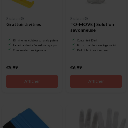
Scalasol®
Scalasol®
Grattoir à vitres
TO-MOVE | Solution
savonneuse
Élimine les éclaboussures de peinture et la saleté
Concentré 15 ml
Lame tranchante / n'endommage pas le verre
Pour un meilleur montage du foil
Comprend un protège-lame
Réduit la rétention d'eau
€5,99
€6,99
Afficher
Afficher