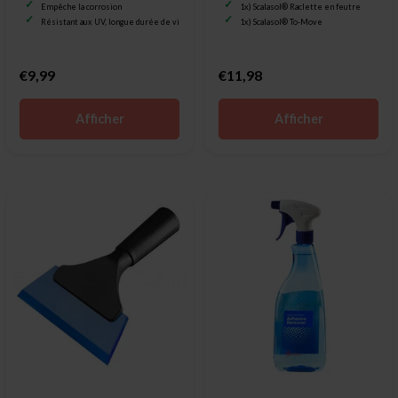
Empêche la corrosion
1x) Scalasol® Raclette en feutre
Résistant aux UV, longue durée de vie
1x) Scalasol® To-Move
€9,99
€11,98
Afficher
Afficher