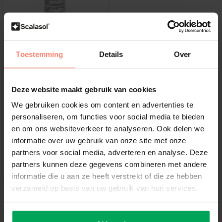
Toestemming
Details
Over
Dowsil™
DOWSIL™ 995 Joint en
Silicone | Noir
Deze website maakt gebruik van cookies
Ultra solide et résistant
Fixe la feuille contre le verre et la feuillure
We gebruiken cookies om content en advertenties te
Utilisez-le avec; Film anti-effraction et anti-explosion
personaliseren, om functies voor social media te bieden
en om ons websiteverkeer te analyseren. Ook delen we
€47,99
informatie over uw gebruik van onze site met onze
partners voor social media, adverteren en analyse. Deze
partners kunnen deze gegevens combineren met andere
Afficher
informatie die u aan ze heeft verstrekt of die ze hebben
verzameld op basis van uw gebruik van hun services.
Des outils professionnels