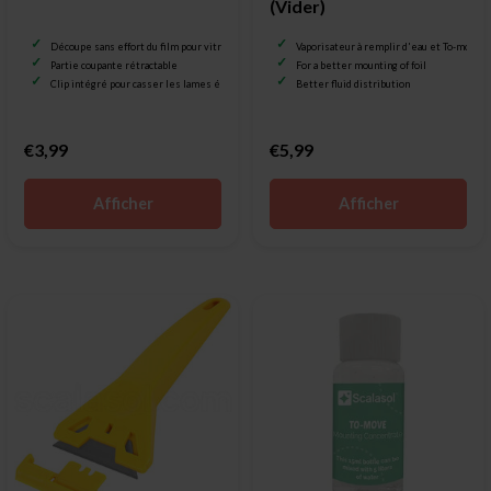
(Vider)
Découpe sans effort du film pour vitrage
Vaporisateur à remplir d'eau et To-move
Partie coupante rétractable
For a better mounting of foil
Clip intégré pour casser les lames émoussées
Better fluid distribution
€3,99
€5,99
Afficher
Afficher