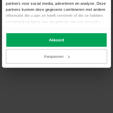
partners voor social media, adverteren en analyse. Deze
Coordonnées
partners kunnen deze gegevens combineren met andere
informatie die u aan ze heeft verstrekt of die ze hebben
© Copyright 2026 - SCALASOL® | Film pour vitre | Realisatie
Scalasol
verzameld op basis van uw gebruik van hun services.
Conditions générales de vente
|
Politique de confidentialité / Disclaimer
|
Sitemap
|
RSS Feed
Akkoord
Aanpassen