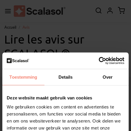
Accueil
Avis
Lire les avis sur
SCALASOL®
Toestemming
Details
Over
À propos de Scalasol®
Applications
Deze website maakt gebruik van cookies
Service
We gebruiken cookies om content en advertenties te
Autres
personaliseren, om functies voor social media te bieden
Soutien à la clientèle
en om ons websiteverkeer te analyseren. Ook delen we
Mon compte
informatie over uw gebruik van onze site met onze
Catégories