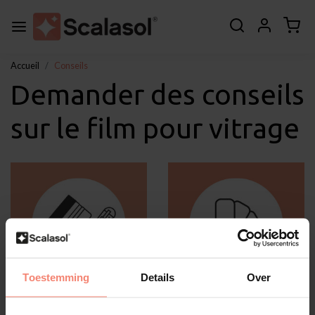
Accueil
Conseils
Demander des conseils
sur le film pour vitrage
Toestemming
Details
Over
Instructions de collage
Échantillons de film de