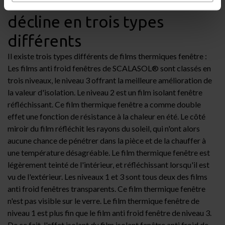
Le film anti froid fenêtre se
décline en trois types
différents
Il existe trois types différents de films thermiques fenêtre :
Les films anti froid fenêtres de
SCALASOL®
sont classés en
trois niveaux, le niveau 3 offrant la meilleure amélioration de
la valeur d'isolation. Le niveau 2 est un
film isolant fenêtre
réfléchissant
. Ce film thermique fenêtre a comme double
effet une fonction de résistance à la chaleur en été. Le côté
miroir du film réfléchit les rayons du soleil, qui n'ont alors
aucune chance de pénétrer dans la pièce et de la chauffer à
une température désagréable. Le film thermique fenêtre est
légèrement teinté de l'intérieur, et réfléchissant lorsqu'il est
vu de l'extérieur. Les niveaux 1 et 3 sont tous deux des
films
anti froid fenêtres transparents
. Ce film thermique fenêtre
n'est pas visible sur le verre. Le
film thermique fenêtre de
niveau 1
est plus fin que le film anti froid fenêtre de niveau 3.
De ce fait, l'effet isolant du film isolant fenêtre anti froid de