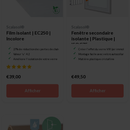
Scalasol®
Scalasol®
Film isolant | EC250 |
Fenêtre secondaire
Incolore
isolante | Plastique |
ISOC75
27% de réduction des pertes de chaleur
Créer l'effet du verre VIR (air immobile)
Valeur 'u': 4.2
Montage facile avec velcro autocollant
Améliore l'isolation de votre verre
Matière plastique cristalline
€39,00
€49,50
Afficher
Afficher