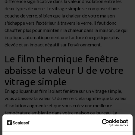
différence significative dans la valeur d'isolation entre les
deux types de verre. Le vitrage simple se compose d'une
couche de verre, si bien que la chaleur de votre maison
s'échappe vers l'extérieur à travers le verre. Il faut donc
chauffer plus pour maintenir la chaleur dans la maison, ce qui
implique automatiquement une facture énergétique plus
élevée et un impact négatif sur l'environnement.
Le film thermique fenêtre
abaisse la valeur U de votre
vitrage simple
En appliquant un
film
isolant fenêtre sur un vitrage simple,
vous abaissez la valeur U du verre. Cela signifie que la valeur
d'isolation augmente et que vous créez une meilleure
température ambiante dans votre maison ou bureau. La
chaleur reste mieux à l'intérieur et s’échappe moins vite vers
l'extérieur à travers le vitrage simple. Le transfert de chaleur
est réduit en appliquant le film thermique fenêtre à l'intérieur