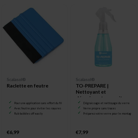
Scalasol®
Scalasol®
Raclette en feutre
TO-PREPARE |
Nettoyant et
dégraissant pour vitres
Pour une application sans effort du film pour vitrage
Dégraissage et nettoyage du verre
Avec feutre pour éviter les rayures
Verre propre sans traces
Rub bubbles off easily
Préparez votre verre pour le montage sur
€6,99
€7,99