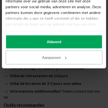
informatie over uw gebruik van onze site met onze
Prix total (Total avec les taxes):
€79,00
partners voor social media, adverteren en analyse. Deze
partners kunnen deze gegevens combineren met andere
Inclus avec la garantie de pose Scalasol® PoseSûre
informatie die u aan ze heeft verstrekt of die ze hebben
verzameld op basis van uw gebruik van hun services.
Disponible
Quantité
-
+
Akkoord
Ajouter au panier
Aanpassen
Film de vitrage de qualité professionnelle
Délai de rétractation de 14 jours
Délai de livraison de 3-5 jours ouvrables
Informations additionnelles?
Neem contact met ons
op
Outils recommandés