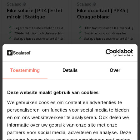
Scalasol®
Scalasol®
Film solaire | PT4 | Effet
Film occultant | PP45 |
miroir | Statique
Opaque blanc
Légèrement teinté, reflété de l'extérieur
100% transmission de la lumière du jour
75% de réduction de la chaleur solaire
Empêche les vues indésirables
Statique (pas de couche collante) / réutilisable
Statique (pas de couche collante) / réutili
€21,50
€21,95
Toestemming
Details
Over
Afficher
Afficher
Deze website maakt gebruik van cookies
We gebruiken cookies om content en advertenties te
personaliseren, om functies voor social media te bieden
en om ons websiteverkeer te analyseren. Ook delen we
informatie over uw gebruik van onze site met onze
partners voor social media, adverteren en analyse. Deze
partners kunnen deze gegevens combineren met andere