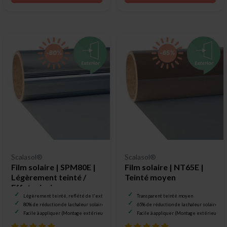
Scalasol®
Scalasol®
Film solaire | SPM80E |
Film solaire | NT65E |
Légèrement teinté /
Teinté moyen
Effet miroir
Légèrement teinté, reflété de l'extérieur
Transparent teinté moyen
80% de réduction de la chaleur solaire
65% de réduction de la chaleur solaire
Facile à appliquer (Montage extérieur)
Facile à appliquer (Montage extérieur)