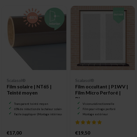
Scalasol®
Scalasol®
Film solaire | NT65 |
Film occultant | P1WV |
Teinté moyen
Film Micro Perforé |
Blanc
Transparent teinté moyen
Vision unidirectionnelle
65% de réduction de la chaleur solaire
Film pour vitrage perforé
Facile à appliquer (Montage intérieur)
Montage extérieur
€17,00
€19,50