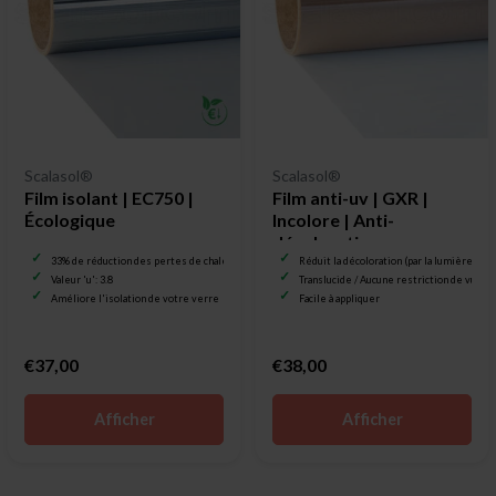
Scalasol®
Scalasol®
Film isolant | EC750 |
Film anti-uv | GXR |
Écologique
Incolore | Anti-
décoloration
33% de réduction des pertes de chaleur
Réduit la décoloration (par la lumière UV)
Valeur 'u': 3.8
Translucide / Aucune restriction de vue
Améliore l'isolation de votre verre
Facile à appliquer
€37,00
€38,00
Afficher
Afficher