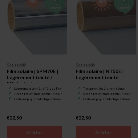
Scalasol®
Scalasol®
Film solaire | SPM70E |
Film solaire | NT50E |
Légèrement teinté /
Légèrement teinté
Effet miroir
Légèrement teinté, reflété de l'extérieur
Transparent légèrement teinté
70% de réduction de la chaleur solaire
50% de réduction de la chaleur solaire
Facile à appliquer (Montage extérieur)
Facile à appliquer (Montage extérieur)
€22,50
€22,50
Afficher
Afficher