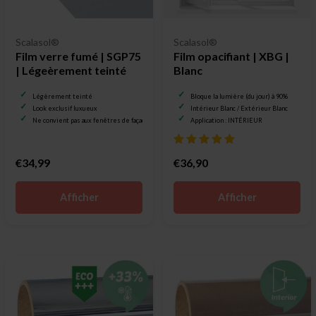
Scalasol®
Scalasol®
Film verre fumé | SGP75
Film opacifiant | XBG |
| Légeèrement teinté
Blanc
Légèrement teinté
Bloque la lumière (du jour) à 90%
Look exclusif luxueux
Intérieur Blanc / Extérieur Blanc
Ne convient pas aux fenêtres de façade
Application : INTÉRIEUR
€34,99
€36,90
Afficher
Afficher