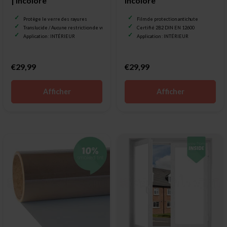
| Incolore
Incolore
Protège le verre des rayures
Film de protection antichute
Translucide / Aucune restriction de vue
Certifié 2B2 DIN EN 12600
Application : INTÉRIEUR
Application : INTÉRIEUR
€29,99
€29,99
Afficher
Afficher