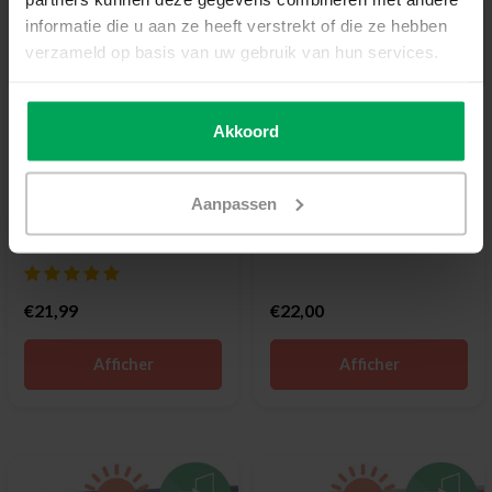
informatie die u aan ze heeft verstrekt of die ze hebben
verzameld op basis van uw gebruik van hun services.
Scalasol®
Scalasol®
Akkoord
Film occultant | PP80 |
Film solaire | SPM50E |
Effet miroir
Légèrement teinté /
Effet miroir
Aanpassen
Montage intérieur
Légèrement teinté, reflété de l'extérie
Légèrement teinté / Miroir de l'extérieur
50% de réduction de la chaleur solaire
Statique (pas de couche collante) / réutilisable
Facile à appliquer (Montage extérieur)
€21,99
€22,00
Afficher
Afficher