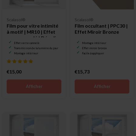
Scalasol®
Scalasol®
Film pour vitre intimité
Film occultant | PPC30 |
à motif | MR10 | Effet
Effet Miroir Bronze
verre cannelé | Dépoli
Effet verre cannelé
Montage intérieur
Transmission de la lumière du jour
Effet miroir bronze
Montage intérieur
Facile à appliquer
€15,00
€15,73
Afficher
Afficher