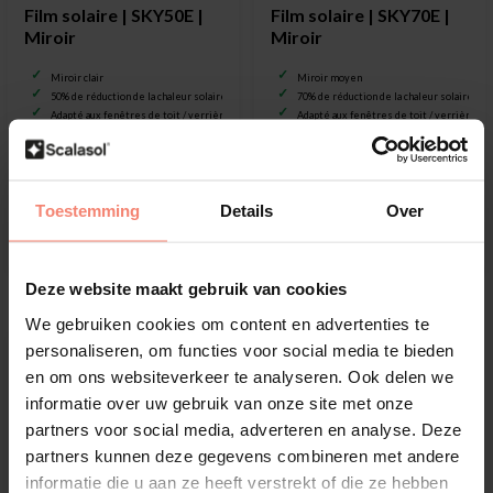
Film solaire | SKY50E |
Film solaire | SKY70E |
Miroir
Miroir
Miroir clair
Miroir moyen
50% de réduction de la chaleur solaire
70% de réduction de la chaleur solaire
Adapté aux fenêtres de toit / verrières
Adapté aux fenêtres de toit / verrières
€28,00
€28,50
Toestemming
Details
Over
Afficher
Afficher
Deze website maakt gebruik van cookies
We gebruiken cookies om content en advertenties te
personaliseren, om functies voor social media te bieden
en om ons websiteverkeer te analyseren. Ook delen we
informatie over uw gebruik van onze site met onze
partners voor social media, adverteren en analyse. Deze
partners kunnen deze gegevens combineren met andere
informatie die u aan ze heeft verstrekt of die ze hebben