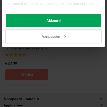
verzameld op basis van uw gebruik van hun services.
Akkoord
Scalasol®
Film solaire | SKY80E |
Effet miroir
Aanpassen
Entièrement miroir
80% de réduction de la chaleur solaire
Adapté aux fenêtres de toit / verrières
€29,00
Afficher
À propos de Scalasol®
Applications