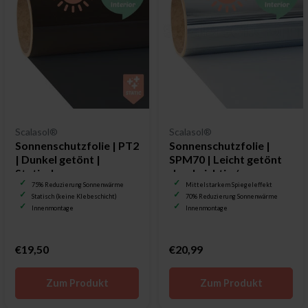
Scalasol®
Scalasol®
Sonnenschutzfolie | PT2
Sonnenschutzfolie |
| Dunkel getönt |
SPM70 | Leicht getönt
Statisch
durchsichtig /
Spiegelfolie
75% Reduzierung Sonnenwärme
Mittelstarkem Spiegeleffekt
Statisch (keine Klebeschicht)
70% Reduzierung Sonnenwärme
Innenmontage
Innenmontage
€19,50
€20,99
Zum Produkt
Zum Produkt