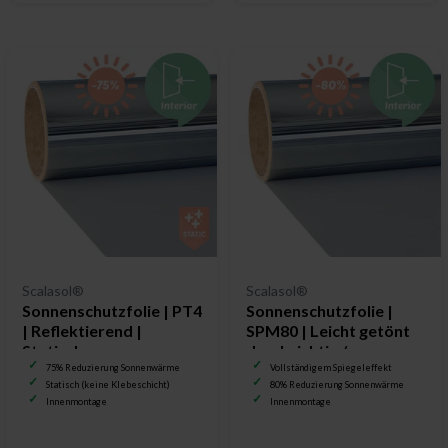
Scalasol®
Scalasol®
Sonnenschutzfolie | PT4
Sonnenschutzfolie |
| Reflektierend |
SPM80 | Leicht getönt
Statisch
durchsichtig /
Spiegelfolie
75% Reduzierung Sonnenwärme
Vollständigem Spiegeleffekt
Statisch (keine Klebeschicht)
80% Reduzierung Sonnenwärme
Innenmontage
Innenmontage