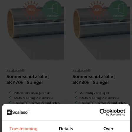
Scalasol®
Scalasol®
Sonnenschutzfolie |
Sonnenschutzfolie |
SKY70E | Spiegel
SKY80E | Spiegel
Mittelstarkem Spiegeleffekt
Vollständig verspiegelt
70% Reduzierung Sonnenwärme
80% Reduzierung Sonnenwärme
Geeignet für Dachfenster und Lichtbänder
Geeignet für Dachfenster und Lichtbände
€28,50
€29,00
Toestemming
Details
Over