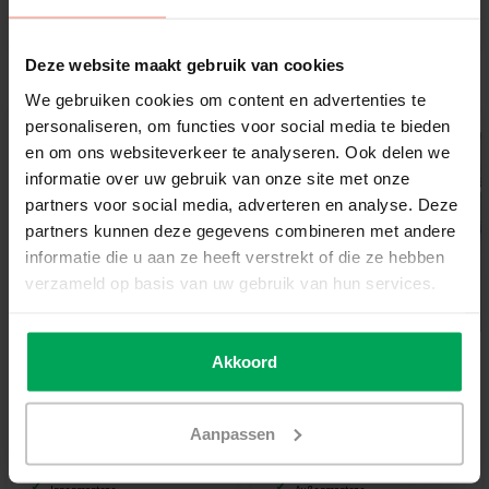
Zum Produkt
Zum Produkt
Deze website maakt gebruik van cookies
We gebruiken cookies om content en advertenties te
personaliseren, om functies voor social media te bieden
en om ons websiteverkeer te analyseren. Ook delen we
informatie over uw gebruik van onze site met onze
partners voor social media, adverteren en analyse. Deze
partners kunnen deze gegevens combineren met andere
informatie die u aan ze heeft verstrekt of die ze hebben
verzameld op basis van uw gebruik van hun services.
Akkoord
Scalasol®
Scalasol®
Sonnenschutzfolie |
Sonnenschutzfolie |
XC900 | Transparent
PC365 | Spiegelfolie |
Polycarbonat
Aanpassen
Geeignet für die Innenseite Low-E-Glas
86% Reduzierung Sonnenwärme
65% Reduzierung Sonnenwärme
Leicht getönt / Gespiegelt