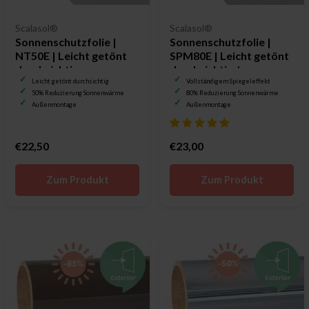
Scalasol®
Scalasol®
Sonnenschutzfolie |
Sonnenschutzfolie |
NT50E | Leicht getönt
SPM80E | Leicht getönt
durchsichtig
durchsichtig /
Spiegelfolie
Leicht getönt durchsichtig
Vollständigem Spiegeleffekt
50% Reduzierung Sonnenwärme
80% Reduzierung Sonnenwärme
Außenmontage
Außenmontage
€22,50
€23,00
Zum Produkt
Zum Produkt