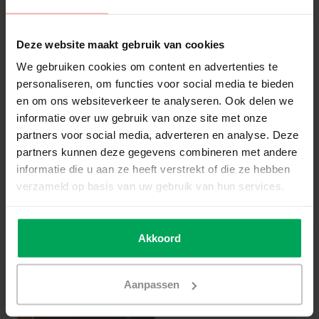
Deze website maakt gebruik van cookies
Scalasol®
Scalasol®
Isolierfolie | EC250 |
Isolierendes
We gebruiken cookies om content en advertenties te
Klar Durchsichtig
Nebenfenster |
personaliseren, om functies voor social media te bieden
Kunststoff | ISOC75
en om ons websiteverkeer te analyseren. Ook delen we
27% Weniger Wärmeverlust
Erzeugt einen luftgefüllten Hohlraum
U-Wert: 4.2
Montage mit Klettverschluss
informatie over uw gebruik van onze site met onze
Verbessert die Isolierung Ihres Glases
Kristallklares Kunststoffmaterial
partners voor social media, adverteren en analyse. Deze
partners kunnen deze gegevens combineren met andere
€39,00
€49,50
informatie die u aan ze heeft verstrekt of die ze hebben
verzameld op basis van uw gebruik van hun services.
Zum Produkt
Zum Produkt
Akkoord
Aanpassen