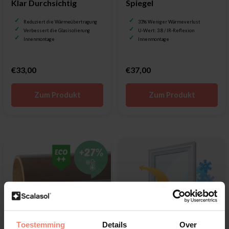
Klar Durchsichtig
Spiegel
Reduziert die Wärmeübertragung
33% Weniger Wärmeverlust
Verbessert die Glasisolierung
U-Wert: 3.8 / IR-Reflexion
Innenmontage
Innenmontage
€33,00
€37,00
Zum Produkt
Zum Produkt
Toestemming
Details
Over