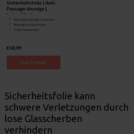
Sicherheitsfolie | Anti-
Passage-Anzeige |
Lotus-Muster
Kollisionen mit Glas vermeiden
Warnung vor Glasscheibe
Einfach anzuwenden
€18,99
Zum Produkt
Sicherheitsfolie kann
schwere Verletzungen durch
lose Glasscherben
verhindern