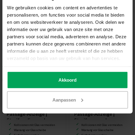
Zum Produkt
Zum Produkt
We gebruiken cookies om content en advertenties te
personaliseren, om functies voor social media te bieden
en om ons websiteverkeer te analyseren. Ook delen we
informatie over uw gebruik van onze site met onze
partners voor social media, adverteren en analyse. Deze
partners kunnen deze gegevens combineren met andere
informatie die u aan ze heeft verstrekt of die ze hebben
verzameld op basis van uw gebruik van hun services.
Akkoord
Aanpassen
Scalasol®
Scalasol®
Sicherheitsfolie | Anti-
Sicherheitsfolie | Anti-
Passage-Anzeige |
Passage-Anzeige |
Streifen diagonal
Streifen gerade
Kollisionen mit Glas vermeiden
Kollisionen mit Glas vermeiden
Warnung vor Glasscheibe
Warnung vor Glasscheibe