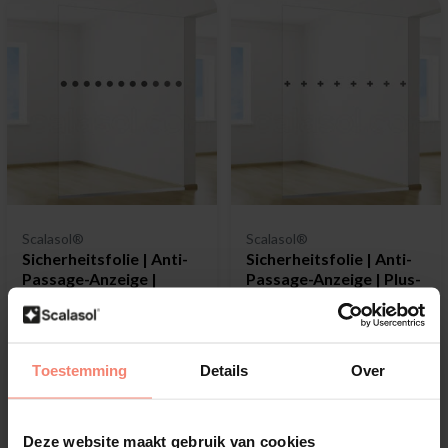
Scalasol®
Scalasol®
Sicherheitsfolie | Anti-
Sicherheitsfolie | Anti-
Passage-Anzeige |
Passage-Anzeige | Plus-
Punkte einreihig
Einzelmuster
Kollisionen mit Glas vermeiden
Kollisionen mit Glas vermeiden
Warnung vor Glasscheibe
Warnung vor Glasscheibe
Einfach anzuwenden
Einfach anzuwenden
Toestemming
Details
Over
€18,99
€18,99
Deze website maakt gebruik van cookies