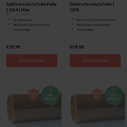
Splitterschutzfolie Folie
Einbruchschutzfolie |
| QS4 | Klar
QS8
Durchsichtig
Durchfallschutz
Klasse ++ | Sicht-/Einbruchschutz
2B2 DIN EN 12600-zertifiziert
Vollständigem Spiegeleffekt
Innenmontage
Innenmontage
€29,99
€59,00
Zum Produkt
Zum Produkt