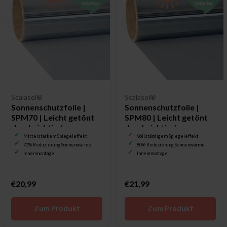
Scalasol®
Scalasol®
Sonnenschutzfolie |
Sonnenschutzfolie |
SPM70 | Leicht getönt
SPM80 | Leicht getönt
durchsichtig /
durchsichtig /
Spiegelfolie
Spiegelfolie
Mittelstarkem Spiegeleffekt
Vollständigem Spiegeleffekt
70% Reduzierung Sonnenwärme
80% Reduzierung Sonnenwärme
Innenmontage
Innenmontage
€20,99
€21,99
Zum Produkt
Zum Produkt