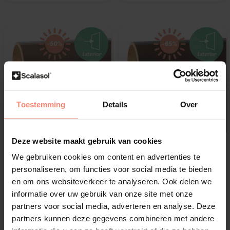
Toestemming
Details
Over
Deze website maakt gebruik van cookies
Scalasol®
Scalasol®
We gebruiken cookies om content en advertenties te
Sonnenschutzfolie |
Sonnenschutzfolie |
personaliseren, om functies voor social media te bieden
NT50E | Leicht getönt
NT65E | Mittel getönt
durchsichtig
en om ons websiteverkeer te analyseren. Ook delen we
Leicht getönt durchsichtig
Mittel getönt durchsichtig
informatie over uw gebruik van onze site met onze
50% Reduzierung Sonnenwärme
65% Reduzierung Sonnenwärme
partners voor social media, adverteren en analyse. Deze
Außenmontage
Außenmontage
partners kunnen deze gegevens combineren met andere