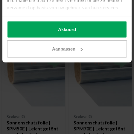
informatie die u aan ze heeft verstrekt of die ze hebben
€22,50
€24,50
verzameld op basis van uw gebruik van hun services.
Zum Produkt
Zum Produkt
Akkoord
Aanpassen
Scalasol®
Scalasol®
Sonnenschutzfolie |
Sonnenschutzfolie |
SPM50E | Leicht getönt
SPM70E | Leicht getönt