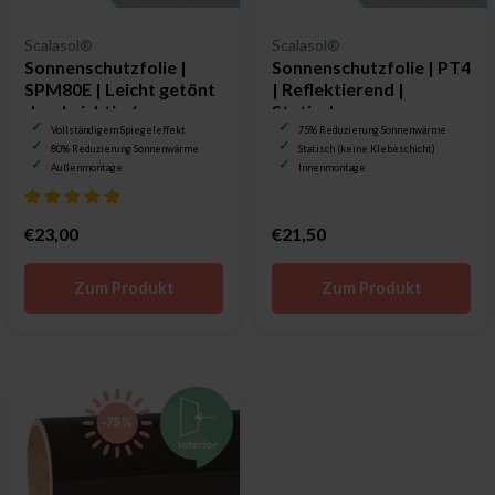
Scalasol®
Scalasol®
Sonnenschutzfolie |
Sonnenschutzfolie | PT4
SPM80E | Leicht getönt
| Reflektierend |
durchsichtig /
Statisch
Spiegelfolie
Vollständigem Spiegeleffekt
75% Reduzierung Sonnenwärme
80% Reduzierung Sonnenwärme
Statisch (keine Klebeschicht)
Außenmontage
Innenmontage
€23,00
€21,50
Zum Produkt
Zum Produkt