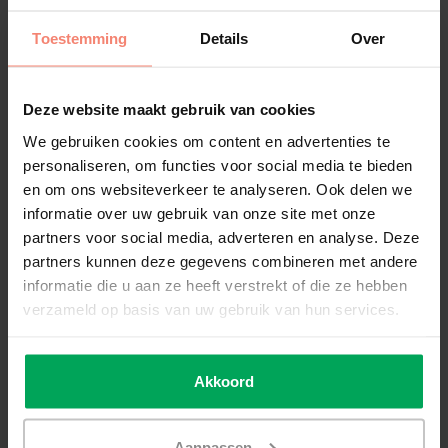
auf den Produktseiten in den Spezifikationen Haben Sie
Toestemming
Details
Over
Fragen über die Garantie? Nehmen Sie bitte Kontakt mit uns
auf, um Einzelheiten zu klären.
Deze website maakt gebruik van cookies
Einfach nach Maß bestellen
We gebruiken cookies om content en advertenties te
Möchten Sie die Fensterfolie lieber nach Maß bestellen?
personaliseren, om functies voor social media te bieden
Kein Problem! Wir sind stolz auf unser einzigartiges
en om ons websiteverkeer te analyseren. Ook delen we
Verfahren, das es Ihnen ermöglicht, Ihre Fensterfolie auf dem
informatie over uw gebruik van onze site met onze
Milimeter genau zu bestellen. Es funktioniert ganz einfach
partners voor social media, adverteren en analyse. Deze
über das Modul „Nach Mass" auf der Produktseite der von
partners kunnen deze gegevens combineren met andere
Ihnen gewählten Fensterfolie. Sie können die Breite und
informatie die u aan ze heeft verstrekt of die ze hebben
Höhe (mit einer Dezimalstelle) eingeben. Messen Sie das
verzameld op basis van uw gebruik van hun services.
Fensterglas von Dichtstoffrand zu Dichtstoffrand.
Anschließend schneiden wir die Fensterfolie auf die perfekte
Größe zu.
Akkoord
So passt die Fensterfolie immer auf Ihr Fenster, ohne dass Sie
sie selbst zuschneiden müssen. Das spart Ihnen viel Zeit und
Aanpassen