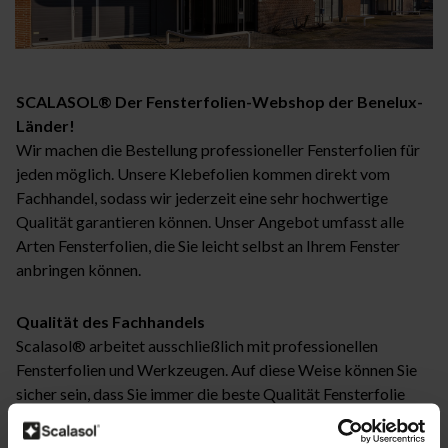
SCALASOL® Der Fensterfolien-Webshop der Benelux-
Länder!
Wir machen die Bestellung professioneller Fensterfolien für
jeden möglich. Unsere Klebefolien kommen direkt vom
Fachhandel, sodass wir jederzeit eine sehr hochwertige
Qualität garantieren können. Unser Angebot umfasst alle
Arten Fensterfolien, die Sie leicht selbst an Ihrem Fenster
anbringen können.
Qualität des Fachhandels
Scalasol® arbeitet ausschließlich mit professionellen
Fensterfolien und Werkzeugen. Auf diese Weise können Sie
sicher sein, dass Sie immer die beste Qualität Fensterfolie
erhalten. Wir bieten eine Herstellergarantie auf die von uns
gelieferten Fensterfolien. Die Herstellergarantien finden Sie