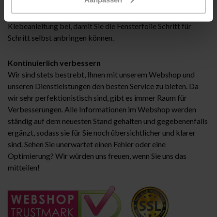
verhindert, dass Sie die Folie unsachgemäß verarbeiten oder
beschädigen. Wir legen Ihrer Bestellung immer eine deutliche
Klebeanleitung bei, damit Sie die Fensterfolie Schritt für
Schritt selbst anbringen können.
Kontinuierlich verbessern
Wir sind stets bestrebt, Ihnen mit unserem Webshop und
unseren Dienstleistungen den besten Service zu bieten. Da
wir sehr perfektionistisch sind, gibt es immer Raum für
Verbesserungen. Alle Informationen im Webshop werden
ständig auf dem neuesten Stand gehalten und gegebenenfalls
ergänzt, sodass sie für Sie noch übersichtlicher und klarer
sind. Sehen Sie unerwartet einen Fehler oder eine
Optimierung? Wir würden uns freuen, wenn Sie uns das
mitteilen!