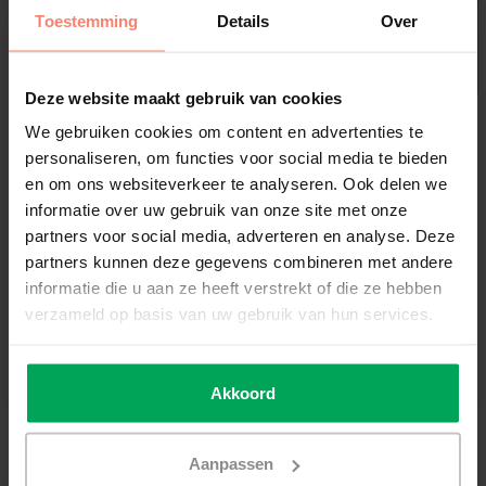
Toestemming
Details
Over
Deze website maakt gebruik van cookies
Scalasol®
Scalasol®
We gebruiken cookies om content en advertenties te
Sonnenschutzfolie |
Sonnenschutzfolie |
personaliseren, om functies voor social media te bieden
SPM80E | Leicht getönt
NT50E | Leicht getönt
en om ons websiteverkeer te analyseren. Ook delen we
durchsichtig /
durchsichtig
informatie over uw gebruik van onze site met onze
Spiegelfolie
Vollständigem Spiegeleffekt
Leicht getönt durchsichtig
partners voor social media, adverteren en analyse. Deze
80% Reduzierung Sonnenwärme
50% Reduzierung Sonnenwärme
Außenmontage
Außenmontage
partners kunnen deze gegevens combineren met andere
informatie die u aan ze heeft verstrekt of die ze hebben
verzameld op basis van uw gebruik van hun services.
€23,00
€22,50
Zum Produkt
Zum Produkt
Akkoord
Aanpassen