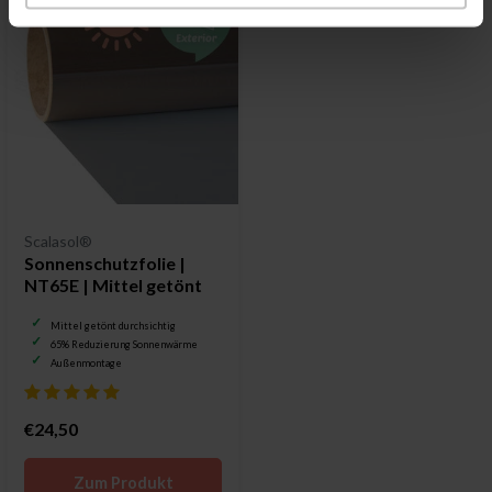
Scalasol®
Sonnenschutzfolie |
NT65E | Mittel getönt
Mittel getönt durchsichtig
65% Reduzierung Sonnenwärme
Außenmontage
€24,50
Zum Produkt