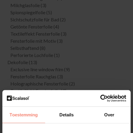
Milchglasfolie
(3)
Spionspiegelfolie
(5)
Sichtschutzfolie für Bad
(2)
Getönte Fensterfolie
(4)
Textileffekt Fensterfolie
(3)
Fensterfolie mit Motiv
(3)
Selbsthaftend
(8)
Perforierte Lochfolie
(1)
Dekofolie
(13)
Exclusive line window film
(9)
Fensterfolie Rauchglas
(3)
Holographische Fensterfolie
(2)
Textileffekt Fensterfolie
(3)
Farbfolien
(6)
Eigener Entwurf Fensterfolie
(0)
Fensterfolie mit Motiv
(2)
Toestemming
Details
Over
Splitterschutzfolie
(22)
Kratzschutzfolie
(4)