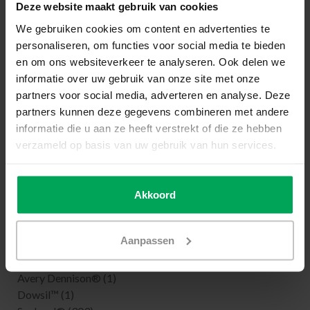
Anti-Graffiti Folie
(1)
Deze website maakt gebruik van cookies
Splitterschutzfolie
(3)
We gebruiken cookies om content en advertenties te
Einbruchschutzfolie
(3)
personaliseren, om functies voor social media te bieden
Sicherheit Aufkleber
(11)
en om ons websiteverkeer te analyseren. Ook delen we
Isolierfolie
(5)
informatie over uw gebruik van onze site met onze
Verdunkelungsfolien
(6)
partners voor social media, adverteren en analyse. Deze
Einbruchschutzfolie
(4)
partners kunnen deze gegevens combineren met andere
Werkzeug
(15)
informatie die u aan ze heeft verstrekt of die ze hebben
Beratung
(0)
verzameld op basis van uw gebruik van hun services.
Anleitung zum Verkleben der Fensterfolien
(0)
Muster Fensterfolien
(77)
Angebot anfordern
(0)
Akkoord
Kundendienst
(0)
Angebot anfordern
(0)
Fensterfolie
(25)
Aanpassen
Marken:
Avery Dennison®
(1)
Dowsil™
(1)