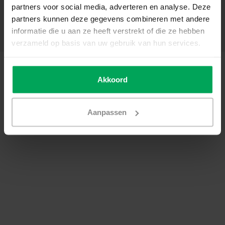
partners voor social media, adverteren en analyse. Deze
Mon compte
partners kunnen deze gegevens combineren met andere
Catégories
informatie die u aan ze heeft verstrekt of die ze hebben
Coordonnées
verzameld op basis van uw gebruik van hun services.
© Copyright 2026 - SCALASOL® | Film pour vitre | Realisatie
Scalasol
Conditions générales de vente
|
Politique de confidentialité / Disclaimer
|
Akkoord
Sitemap
|
RSS Feed
Aanpassen