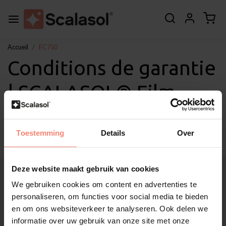
Accueil
EC750
Conditions de garantie
| SCALASOL® Film
isolant EC750
Toestemming
Details
Over
Deze website maakt gebruik van cookies
À propos de Scalasol®
Applications
We gebruiken cookies om content en advertenties te
Service
personaliseren, om functies voor social media te bieden
en om ons websiteverkeer te analyseren. Ook delen we
Autres
informatie over uw gebruik van onze site met onze
Soutien à la clientèle