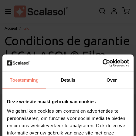
Accueil
GK
Conditions de garantie
| SCALASOL® Film
adhésif translucide GK
Toestemming
Details
Over
Deze website maakt gebruik van cookies
À propos de Scalasol®
Applications
We gebruiken cookies om content en advertenties te
Service
personaliseren, om functies voor social media te bieden
en om ons websiteverkeer te analyseren. Ook delen we
Autres
informatie over uw gebruik van onze site met onze
Soutien à la clientèle