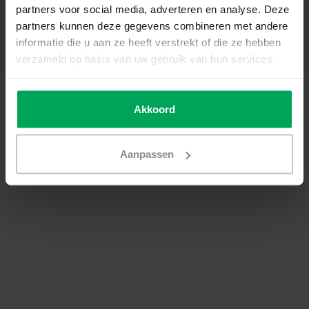
partners voor social media, adverteren en analyse. Deze
Mon compte
partners kunnen deze gegevens combineren met andere
Catégories
informatie die u aan ze heeft verstrekt of die ze hebben
Coordonnées
verzameld op basis van uw gebruik van hun services.
© Copyright 2026 - SCALASOL® | Film pour vitre | Realisatie
Scalasol
Conditions générales de vente
|
Politique de confidentialité / Disclaimer
|
Akkoord
Sitemap
|
RSS Feed
Aanpassen