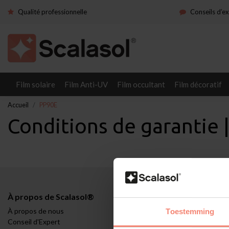
Qualité professionnelle
Conseils d’e
Film solaire
Film Anti-UV
Film occultant
Film décoratif
Accueil
PP90E
Conditions de garantie
À propos de Scalasol®
Applications
À propos de nous
Contrôle du cli
Toestemming
Conseil d'Expert
Demande tempo