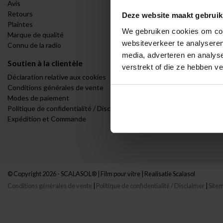
Avis
Vue à sens uni
Retours
Porte d'entrée
Deze website maakt gebruik
Plaintes
Sanitaires
We gebruiken cookies om cont
Marque de qualité
Bureaux et ent
websiteverkeer te analyseren
Connu de la radio
BTP et infrast
media, adverteren en analys
Soutien à la clientèle
Mon compte
verstrekt of die ze hebben v
Déclaration relative aux cookies
Se connecter
Conditions générales de vente
Mes commande
Modes de paiement
Ma liste de sou
Politique de confidentialité / Disclaimer
Expédition et Commande
© Copyright 2026 - SCALASOL® | Film pour vitre | Realisatie
Scalasol
Conditions générales de vente
|
Politique de confidentialité / Disclaimer
|
Site