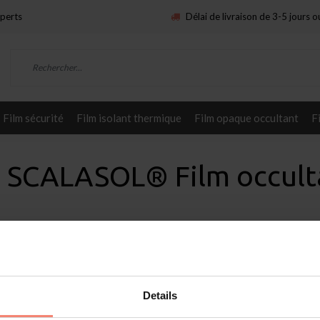
xperts
Délai de livraison de 3-5 jours 
Film sécurité
Film isolant thermique
Film opaque occultant
F
 | SCALASOL® Film occul
Service
mat
Appliquez vous-même
Details
raire
Demander des échantillons