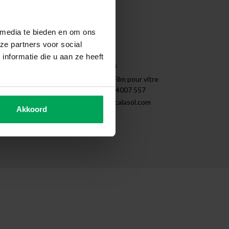
Nettoyer
Démontage
Tips & Tricks
 media te bieden en om ons
Instructions
ze partners voor social
Sitemap
nformatie die u aan ze heeft
Coordonnées
SCALASOL® | Film pour vitre
+31 (0)85 - 4007 557
support@scalasol.com
Akkoord