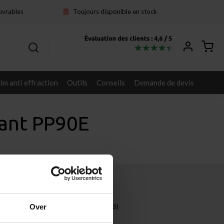
ouvrables
Toujours disponible en stock
ilm anti effraction
Outils
Conseils
Demande de devis
tant PP90E
Autres
Entreprises (B2B)
Over
Projets