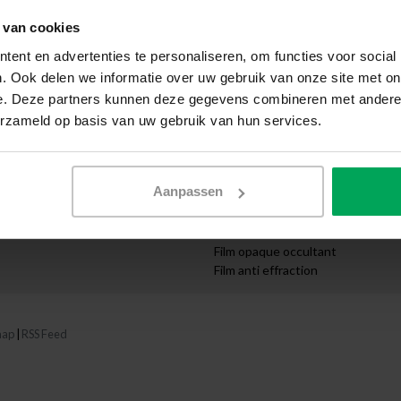
que
Livraison express
Demande de devis
 van cookies
Département artistique
ent en advertenties te personaliseren, om functies voor social
reprises
Commande sur mesure
. Ook delen we informatie over uw gebruik van onze site met on
ructures
Instructions vidéo
e. Deze partners kunnen deze gegevens combineren met andere i
Catégories
erzameld op basis van uw gebruik van hun services.
Film solaire
s
Film Anti-UV
haits
Film occultant
Aanpassen
Film décoratif
Film sécurité
Film isolant thermique
Film opaque occultant
Film anti effraction
map
|
RSS Feed