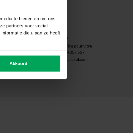
Nettoyer
Démontage
Tips & Tricks
 media te bieden en om ons
Instructions
ze partners voor social
Sitemap
nformatie die u aan ze heeft
Coordonnées
SCALASOL® | Film pour vitre
+31 (0)85 - 4007 557
support@scalasol.com
Akkoord