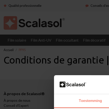
Qualité professionnelle
Conseils d’e
Film solaire
Film Anti-UV
Film occultant
Film décoratif
Accueil
PP95
Conditions de garantie
À propos de Scalasol®
Applications
À propos de nous
Contrôle du cli
Toestemming
Conseil d'Expert
Demande tempo