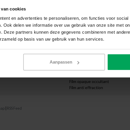
que
Livraison express
Demande de devis
 van cookies
Département artistique
ent en advertenties te personaliseren, om functies voor social
reprises
Commande sur mesure
. Ook delen we informatie over uw gebruik van onze site met on
ructures
Instructions vidéo
e. Deze partners kunnen deze gegevens combineren met andere i
Catégories
erzameld op basis van uw gebruik van hun services.
Film solaire
s
Film Anti-UV
haits
Film occultant
Aanpassen
Film décoratif
Film sécurité
Film isolant thermique
Film opaque occultant
Film anti effraction
map
|
RSS Feed