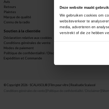
Avis
Vue à sens uni
Retours
Porte d'entrée
Deze website maakt gebruik
Plaintes
Sanitaires
We gebruiken cookies om cont
Marque de qualité
Bureaux et ent
websiteverkeer te analyseren
Connu de la radio
BTP et infrast
media, adverteren en analys
Soutien à la clientèle
Mon compte
verstrekt of die ze hebben v
Déclaration relative aux cookies
Se connecter
Conditions générales de vente
Mes commande
Modes de paiement
Ma liste de sou
Politique de confidentialité / Disclaimer
Expédition et Commande
© Copyright 2026 - SCALASOL® | Film pour vitre | Realisatie
Scalasol
Conditions générales de vente
|
Politique de confidentialité / Disclaimer
|
Site