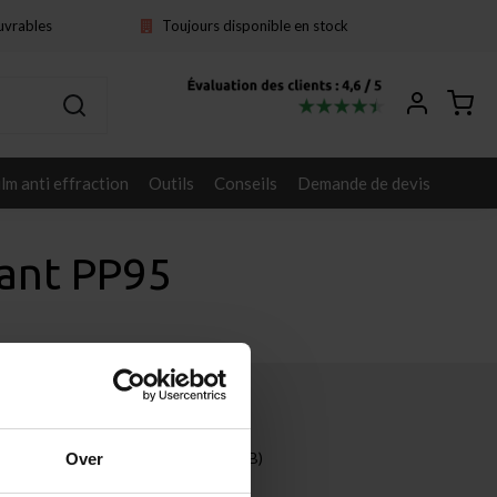
ouvrables
Toujours disponible en stock
ilm anti effraction
Outils
Conseils
Demande de devis
tant PP95
Autres
Entreprises (B2B)
Over
Projets