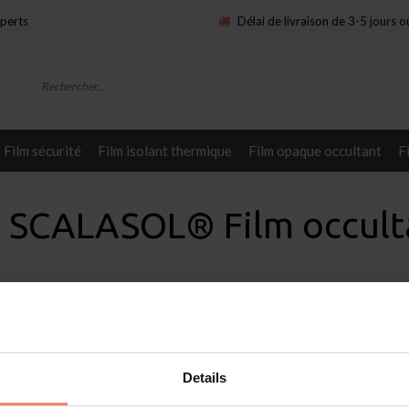
xperts
Délai de livraison de 3-5 jours 
Film sécurité
Film isolant thermique
Film opaque occultant
F
 | SCALASOL® Film occul
Service
mat
Appliquez vous-même
Details
raire
Demander des échantillons