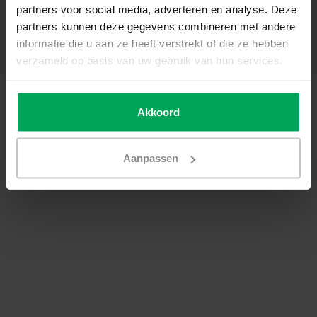
partners voor social media, adverteren en analyse. Deze
Mon compte
partners kunnen deze gegevens combineren met andere
Catégories
informatie die u aan ze heeft verstrekt of die ze hebben
Coordonnées
verzameld op basis van uw gebruik van hun services.
© Copyright 2026 - SCALASOL® | Film pour vitre | Realisatie
Scalasol
Conditions générales de vente
|
Politique de confidentialité / Disclaimer
|
Akkoord
Sitemap
|
RSS Feed
Aanpassen