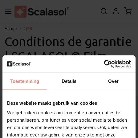
Accueil
QS4E
Conditions de garantie
| SCALASOL® Film
sécurité QS4E
Toestemming
Details
Over
Deze website maakt gebruik van cookies
À propos de Scalasol®
Applications
We gebruiken cookies om content en advertenties te
Service
personaliseren, om functies voor social media te bieden
en om ons websiteverkeer te analyseren. Ook delen we
Autres
informatie over uw gebruik van onze site met onze
Soutien à la clientèle