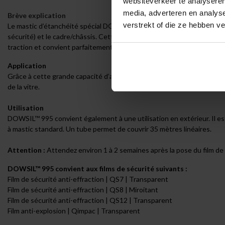
websiteverkeer te analyseren
media, adverteren en analys
Brève explication
verstrekt of die ze hebben v
Le mastic d’étanchéité spécial DOWSIL™ 995 est extrêmement solide et r
sécurité) et le cadre/châssis. Cette liaison empêche le verre combiné
traction et convient parfaitement à l’absorption d’énergie d’impact, 
Application
Grâce à cette grande capacité d’absorption d’énergie, le mastic DOWSIL
de la vitre.
Utilisation
DOWSIL™ 995 convient également à une utilisation en extérieur. Il est
à mastic standard. Un tube permet de couvrir 35 mètres linéaires.
Attention :
Attendez environ 1 à 2 semaines après la pose du film de
DOWSIL™ 995 convient aux films de sécurité suivants :
Film de sécurité anti-effraction | QS7 | Transparent
Film de sécurité anti-effraction | QS8 | Miroitant
Film de sécurité anti-effraction | QS12 | Transparent
Film anti-explosion | Qimpac | Transparent