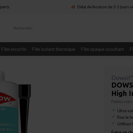
xperts
Délai de livraison de 3-5 jours 
Film sécurité
Film isolant thermique
Film opaque occultant
F
Dowsil
DOWSIL
High 
Publiez votre
Ultra so
Fixe la f
Utilisez-
Faire un ch