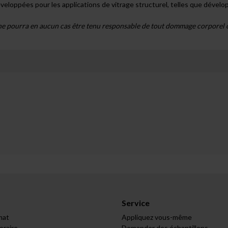
pées pour les applications de vitrage structurel, telles que dévelop
urra en aucun cas être tenu responsable de tout dommage corporel ou m
Service
mat
Appliquez vous-même
raire
Demander des échantillons