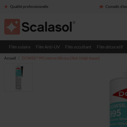
Qualité professionnelle
Conseils d’e
Film solaire
Film Anti-UV
Film occultant
Film décoratif
Accueil
DOWSIL™ 995 Joint en Silicone | Noir | High Impact