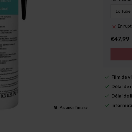
En rupt
€47,99
Film de v
Délai de 
Délai de 
Informat
Agrandir l'image