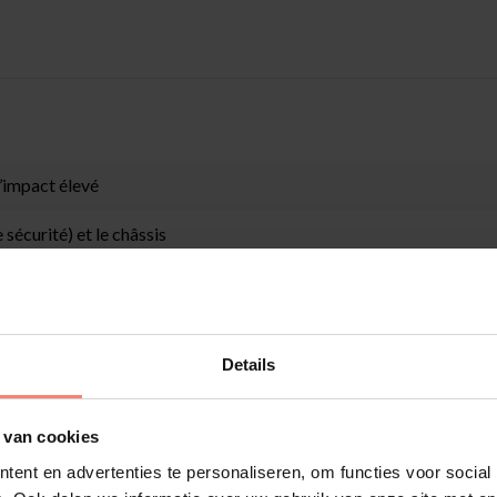
d’impact élevé
 sécurité) et le châssis
ité
Details
ndard
 van cookies
ent en advertenties te personaliseren, om functies voor social