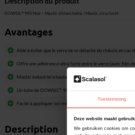
Description du produit
DOWSIL™ 995 Noir – Mastic d’étanchéité / Mastic structurel
Avantages
Aide à éviter que le verre ne se détache du châssis en cas 
Offre une adhérence ultra forte entre le verre (avec film de
Mastic industriel à haute résistance à la traction et flexibil
Un tube de DOWSIL™ 995 couvre 35 mètres linéaires
Toestemming
Facile à appliquer soi-même avec un pistolet à mastic sta
Deze website maakt gebruik
Description
We gebruiken cookies om cont