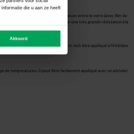
ze partners voor social
nformatie die u aan ze heeft
écurité. Ce mastic agit comme une liaison entre le verre (avec film de
t impact. Le mastic DOWSIL™ 995 offre une très grande résistance à la
e ou de tentatives d’effraction.
Akkoord
e détache du cadre/châssis. Le mastic doit être appliqué à l’intérieur
ge de températures. Il peut être facilement appliqué avec un pistolet