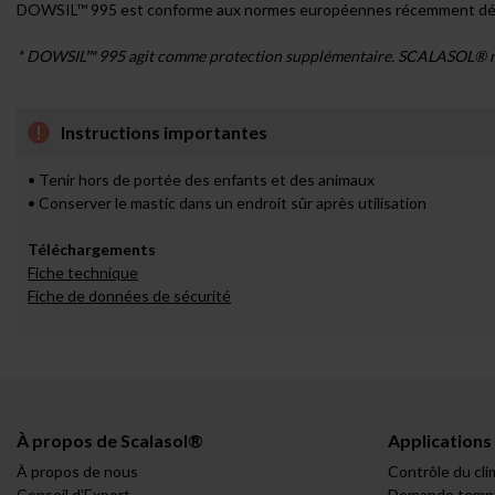
DOWSIL™ 995 est conforme aux normes européennes récemment dévelop
* DOWSIL™ 995 agit comme protection supplémentaire. SCALASOL® ne po
Instructions importantes
• Tenir hors de portée des enfants et des animaux
• Conserver le mastic dans un endroit sûr après utilisation
Téléchargements
Fiche technique
Fiche de données de sécurité
À propos de Scalasol®
Applications
À propos de nous
Contrôle du cli
Conseil d'Expert
Demande tempo