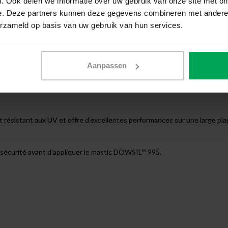
. Ook delen we informatie over uw gebruik van onze site met on
e. Deze partners kunnen deze gegevens combineren met andere i
erzameld op basis van uw gebruik van hun services.
ésilient. Il est le mastic le plus couramment utilisé pour les films de s
 au film de sécurité de se détacher complètement du cadre lors d’un for
comme lors d’explosions, de conditions climatiques extrêmes, de vandalism
Aanpassen
™ 995 réduit le risque que le verre brisé combiné à un film de sécurité s
 résistant aux UV et offre d’excellentes performances sur une large pla
 sécurité avant d’appliquer le mastic DOWSIL™ 995.