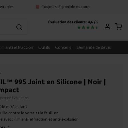
ouvrables
Toujours disponible en stock
ilm anti effraction
Outils
Conseils
Demande de devis
™
™ 995 Joint en Silicone | Noir |
Impact
 propre évaluation
lide et résistant
euille contre le verre et la feuillure
le avec; Film anti-effraction et anti-explosion
oix:
*