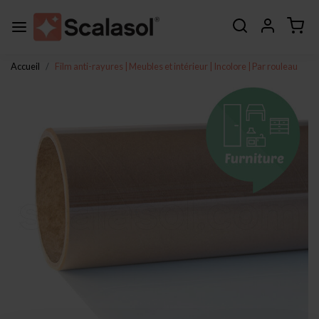
Accueil
Film anti-rayures | Meubles et intérieur | Incolore | Par rouleau