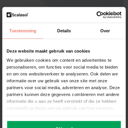
Film anti-rayures | Meubles et
Toestemming
Details
Over
intérieur | Incolore | Par rouleau
Publiez votre propre évaluation
Deze website maakt gebruik van cookies
Protège votre intérieur contre les rayures
We gebruiken cookies om content en advertenties te
Convient au bois, au plastique, etc.
personaliseren, om functies voor social media te bieden
Installation : Intérieur & Extérieur
en om ons websiteverkeer te analyseren. Ook delen we
Taille:
*
informatie over uw gebruik van onze site met onze
partners voor social media, adverteren en analyse. Deze
partners kunnen deze gegevens combineren met andere
informatie die u aan ze heeft verstrekt of die ze hebben
Disponible
verzameld op basis van uw gebruik van hun services.
€827,82