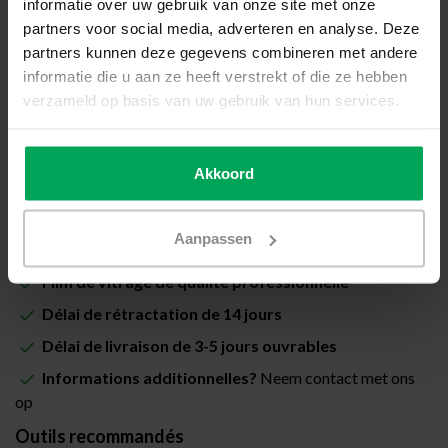
informatie over uw gebruik van onze site met onze
Prix total (Total avec les taxes):
€30,00
partners voor social media, adverteren en analyse. Deze
partners kunnen deze gegevens combineren met andere
Inclus avec la garantie de pose Scalasol® PoseSûre
informatie die u aan ze heeft verstrekt of die ze hebben
verzameld op basis van uw gebruik van hun services.
Disponible
Quantité
-
+
Akkoord
Ajouter au panier
Aanpassen
Film de vitrage de qualité professionnelle
Délai de rétractation de 14 jours
Délai de livraison de 3-5 jours ouvrables
Informations additionnelles?
Neem contact met ons
op
Outils recommandés