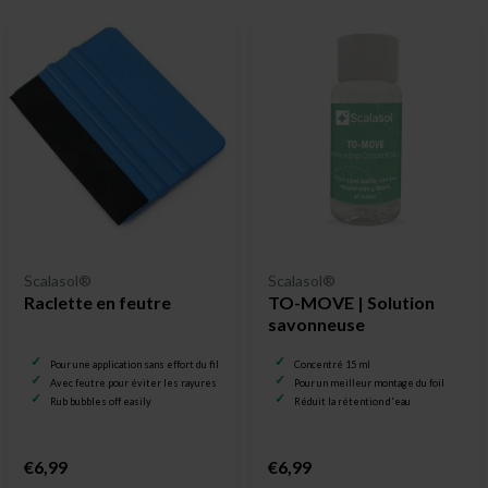
Scalasol®
Scalasol®
Raclette en feutre
TO-MOVE | Solution
savonneuse
Pour une application sans effort du film pour vitrage
Concentré 15 ml
Avec feutre pour éviter les rayures
Pour un meilleur montage du foil
Rub bubbles off easily
Réduit la rétention d'eau
€6,99
€6,99