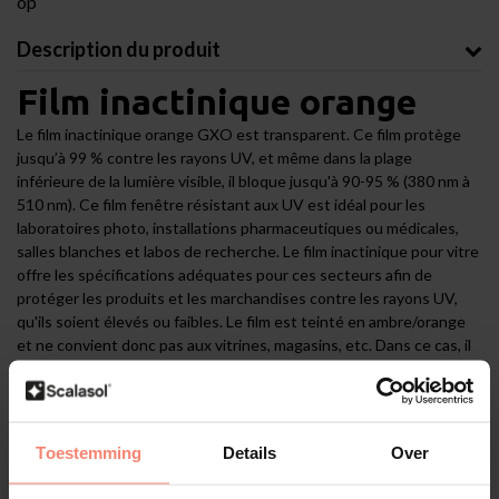
op
Description du produit
Film inactinique orange
Le film inactinique orange GXO est transparent. Ce film protège
jusqu’à 99 % contre les rayons UV, et même dans la plage
inférieure de la lumière visible, il bloque jusqu'à 90-95 % (380 nm à
510 nm). Ce film fenêtre résistant aux UV est idéal pour les
laboratoires photo, installations pharmaceutiques ou médicales,
salles blanches et labos de recherche. Le film inactinique pour vitre
offre les spécifications adéquates pour ces secteurs afin de
protéger les produits et les marchandises contre les rayons UV,
qu'ils soient élevés ou faibles. Le film est teinté en ambre/orange
et ne convient donc pas aux vitrines, magasins, etc. Dans ce cas, il
faut opter pour le
film fenêtre GXR résistant aux UV
. Ce film
fenêtre résistant aux UV est d'une transparence cristalline. Le film
inactinique orange GXO n'est utilisé que dans les environnements
industriels (de travail).
Toestemming
Details
Over
Les avantages pratiques du