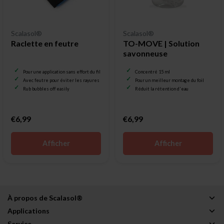
Scalasol®
Scalasol®
Raclette en feutre
TO-MOVE | Solution
savonneuse
Pour une application sans effort du film pour vitrage
Concentré 15 ml
Avec feutre pour éviter les rayures
Pour un meilleur montage du foil
Rub bubbles off easily
Réduit la rétention d'eau
€6,99
€6,99
Afficher
Afficher
À propos de Scalasol®
Applications
Service