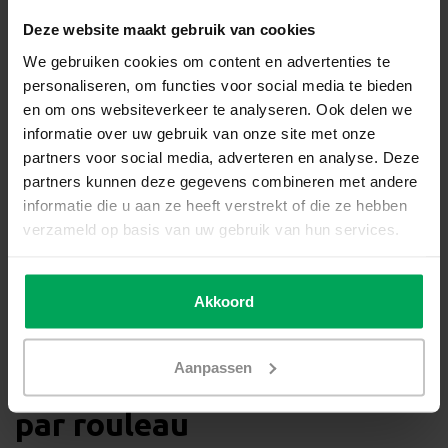
film inactinique pour vitre
Deze website maakt gebruik van cookies
GXO
We gebruiken cookies om content en advertenties te
personaliseren, om functies voor social media te bieden
Les avantages du film anti UV:
en om ons websiteverkeer te analyseren. Ook delen we
• Le film inactinique pour vitre GXO bloque jusqu’à 99% des rayons
informatie over uw gebruik van onze site met onze
UV nocifs (220-380 nm)
partners voor social media, adverteren en analyse. Deze
• Bloque jusqu’à 90-95% des rayons UV dans la plage inférieure
partners kunnen deze gegevens combineren met andere
(380-510 nm)
• Est idéal pour les laboratoires photo, installations
informatie die u aan ze heeft verstrekt of die ze hebben
pharmaceutiques ou médicales, labos de recherche, etc.
verzameld op basis van uw gebruik van hun services.
• Film inactinique orange (couleur orange/ambre)
• Le GXO est facile à appliquer soi-même
Commander un film
Akkoord
inactinique orange GXO
Aanpassen
sur mesure, standard ou
par rouleau