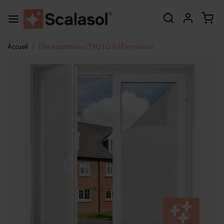
Accueil
Film aspect tissu | TSQ | Gris | Par rouleau