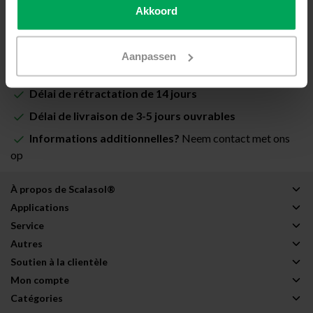
Akkoord
Ajouter au panier
Aanpassen
Film de vitrage de qualité professionnelle
Délai de rétractation de 14 jours
Délai de livraison de 3-5 jours ouvrables
Informations additionnelles?
Neem contact met ons
op
À propos de Scalasol®
Applications
Service
Autres
Soutien à la clientèle
Mon compte
Catégories