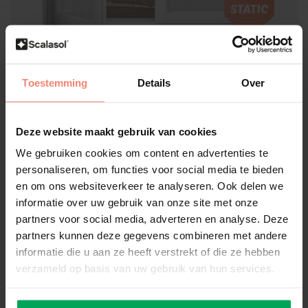
Scalasol®
Toestemming
Details
Over
Film aspect tissu | TSQ | Gris |
Par rouleau
Deze website maakt gebruik van cookies
Publiez votre propre évaluation
We gebruiken cookies om content en advertenties te
Montage intérieur
Effet Tissu / Textile
personaliseren, om functies voor social media te bieden
Statique (pas de couche collante) / réutilisable
en om ons websiteverkeer te analyseren. Ook delen we
informatie over uw gebruik van onze site met onze
Taille:
*
partners voor social media, adverteren en analyse. Deze
partners kunnen deze gegevens combineren met andere
informatie die u aan ze heeft verstrekt of die ze hebben
Disponible
verzameld op basis van uw gebruik van hun services.
€393,36