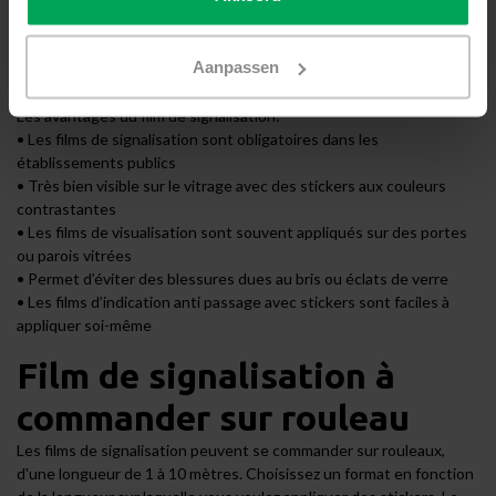
film adhésif de
Aanpassen
visualisation
Les avantages du film de signalisation:
• Les films de signalisation sont obligatoires dans les
établissements publics
• Très bien visible sur le vitrage avec des stickers aux couleurs
contrastantes
• Les films de visualisation sont souvent appliqués sur des portes
ou parois vitrées
• Permet d’éviter des blessures dues au bris ou éclats de verre
• Les films d’indication anti passage avec stickers sont faciles à
appliquer soi-même
Film de signalisation à
commander sur rouleau
Les films de signalisation peuvent se commander sur rouleaux,
d'une longueur de 1 à 10 mètres. Choisissez un format en fonction