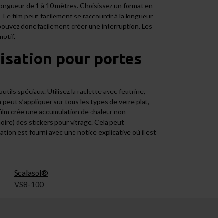
longueur de 1 à 10 mètres. Choisissez un format en
. Le film peut facilement se raccourcir à la longueur
s pouvez donc facilement créer une interruption. Les
motif.
lisation pour portes
outils spéciaux. Utilisez la
raclette avec feutrine
,
m peut s’appliquer sur tous les types de verre plat,
e film crée une accumulation de chaleur non
ire) des stickers pour vitrage. Cela peut
tion est fourni avec une notice explicative où il est
Scalasol®
VS8-100