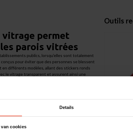
Outils 
r vitrage permet
 les parois vitrées
établissements publics, lorsqu'elles sont totalement
nt conçus pour éviter que des personnes se blessent
nt en différents modèles, allant des stickers ronds
ec le vitrage transparent et assurent ainsi une
bien du verre pour les malvoyants également.
traîner de sérieuses blessures. Des éclats de verre
s. Cette situation peut facilement s’éviter en
 visualisation.
Scalasol®
Details
vers motifs et avec
Cutter à l
 van cookies
Découpe s
des petits ronds aux rayures. Vous pouvez par