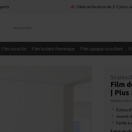
xperts
Délai de livraison de 3-5 jours 
Film sécurité
Film isolant thermique
Film opaque occultant
F
Scalaso
Film d
| Plus
Publiez votre
Évitez d
Avertir 
Facile à 
Faire un ch