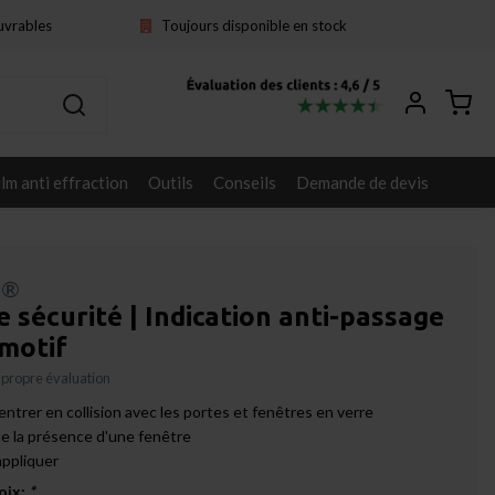
ouvrables
Toujours disponible en stock
ilm anti effraction
Outils
Conseils
Demande de devis
l®
e sécurité | Indication anti-passage
 motif
 propre évaluation
'entrer en collision avec les portes et fenêtres en verre
de la présence d'une fenêtre
appliquer
oix:
*