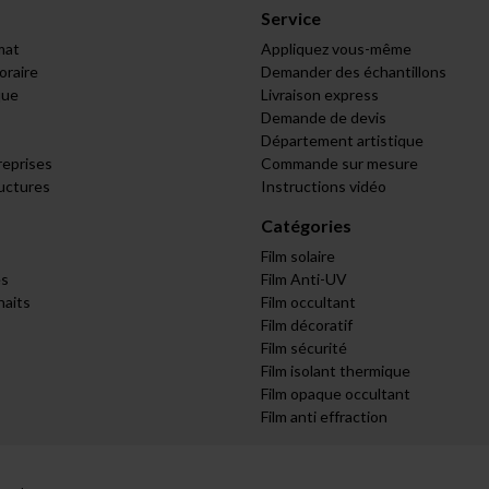
Service
mat
Appliquez vous-même
raire
Demander des échantillons
que
Livraison express
Demande de devis
Département artistique
reprises
Commande sur mesure
ructures
Instructions vidéo
Catégories
Film solaire
s
Film Anti-UV
haits
Film occultant
Film décoratif
Film sécurité
Film isolant thermique
Film opaque occultant
Film anti effraction