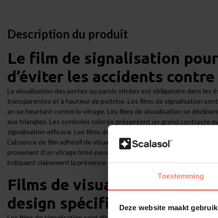
Description du produit
Le film de signalisation pou
d’éviter les accidents contre
La visualisation des portes ou parois vitrées est obligatoire dans les 
transparentes et à hauteur de poitrine. Les films de signalisation so
en se heurtant contre le vitrage. Les films de visualisation se décline
aux triangles. Les symboles colorés présentent un grand contraste av
signalisation efficace. Les films de visualisation se distinguent très 
L'absence de film adhésif de visualisation dans un lieu public peut en
provenant d’un vitrage brisé peuvent provoquer de profondes coupure
indiquant clairement la présence d’une paroi vitrée à l’aide d’un film de
Toestemming
Films de visualisation en di
design spécifique
Deze website maakt gebruik
Les films de signalisation sont disponibles avec divers motifs, allant 