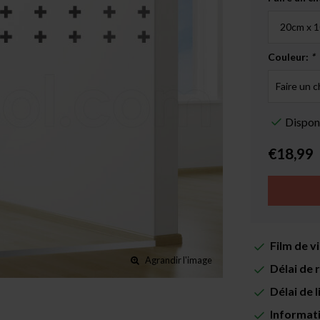
Couleur:
*
Dispon
€18,99
Film de v
Agrandir l'image
Délai de 
Délai de 
Informat