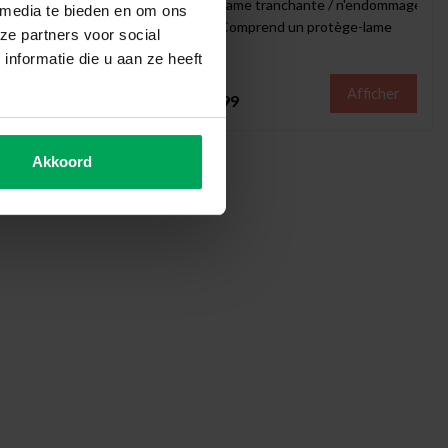
upante rétractable
Lame tranchante / n'endommage pas 
 media te bieden en om ons
gré pour casser les lames émoussées
Comprend un protège-lame
ze partners voor social
nformatie die u aan ze heeft
Afficher
Afficher
€5,99
Akkoord