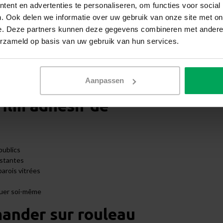
Partie co
ent en advertenties te personaliseren, om functies voor social
de votre entreprise ! Vous transformez ainsi le film
Clip inté
. Ook delen we informatie over uw gebruik van onze site met on
e voir des stickers personnalisés sur les vitrages des
e. Deze partners kunnen deze gegevens combineren met andere i
t possible. Nous pouvons réaliser nous-mêmes le film
sont toujours à intervalles réguliers sur un film.
erzameld op basis van uw gebruik van hun services.
€3,99
entre chaque forme. Nos instructions expliquent
e paroi ou une porte vitrée, peu importe de quel
lm adhésif de visualisation sur mesure, n’hésitez pas
Aanpassen
l parfait.
film adhésif de
publics
astantes
parois vitrées
iquer soi-même
mander sur rouleau