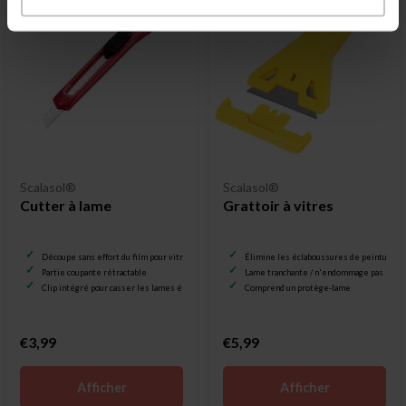
Scalasol®
Scalasol®
Cutter à lame
Grattoir à vitres
Découpe sans effort du film pour vitrage
Élimine les éclaboussures de peinture et
Partie coupante rétractable
Lame tranchante / n'endommage pas le ve
Clip intégré pour casser les lames émoussées
Comprend un protège-lame
€3,99
€5,99
Afficher
Afficher