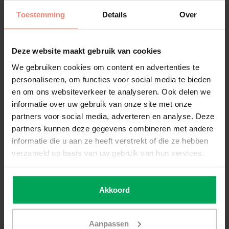
Disponible
Toestemming
Details
Over
€18,99
Deze website maakt gebruik van cookies
Ajouter au panier
We gebruiken cookies om content en advertenties te
personaliseren, om functies voor social media te bieden
en om ons websiteverkeer te analyseren. Ook delen we
Film de vitrage de qualité professionnelle
informatie over uw gebruik van onze site met onze
Délai de rétractation de 14 jours
partners voor social media, adverteren en analyse. Deze
Délai de livraison de 3-5 jours ouvrables
partners kunnen deze gegevens combineren met andere
informatie die u aan ze heeft verstrekt of die ze hebben
Informations additionnelles?
Neem contact met ons
verzameld op basis van uw gebruik van hun services.
op
Informations sur le produit
Akkoord
Outils recommandés
Aanpassen