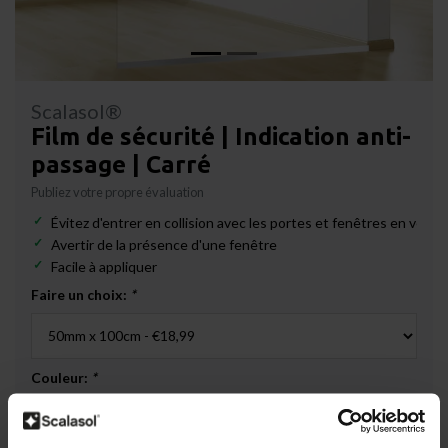
Scalasol®
Film de sécurité | Indication anti-
passage | Carré
Publiez votre propre évaluation
Évitez d'entrer en collision avec les portes et fenêtres en verre
Avertir de la présence d'une fenêtre
Facile à appliquer
Faire un choix:
*
Couleur:
*