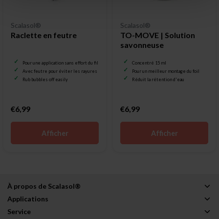
Scalasol®
Scalasol®
Raclette en feutre
TO-MOVE | Solution
savonneuse
Pour une application sans effort du film pour vitrage
Concentré 15 ml
Avec feutre pour éviter les rayures
Pour un meilleur montage du foil
Rub bubbles off easily
Réduit la rétention d'eau
€6,99
€6,99
Afficher
Afficher
À propos de Scalasol®
Applications
Service