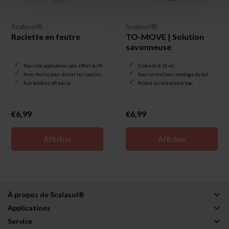
Scalasol®
Scalasol®
Raclette en feutre
TO-MOVE | Solution
savonneuse
Pour une application sans effort du film pour vitrage
Concentré 15 ml
Avec feutre pour éviter les rayures
Pour un meilleur montage du foil
Rub bubbles off easily
Réduit la rétention d'eau
€6,99
€6,99
Afficher
Afficher
À propos de Scalasol®
Applications
Service