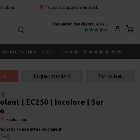
ouvrables
Toujours disponible en stock
ilm anti effraction
Outils
Conseils
Demande de devis
ure
Largeur standard
Par rouleau
l®
solant | EC250 | Incolore | Sur
e
Évaluations
éduction des pertes de chaleur
': 4.2