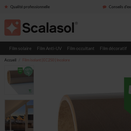
Qualité professionnelle
Conseils d’e
Film solaire
Film Anti-UV
Film occultant
Film décoratif
Accueil
Film isolant | EC250 | Incolore