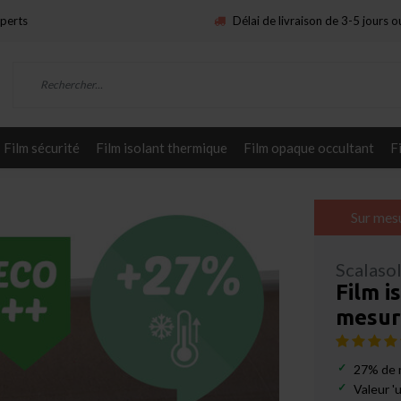
xperts
Délai de livraison de 3-5 jours 
Film sécurité
Film isolant thermique
Film opaque occultant
F
Sur mes
Scalaso
Film i
mesur
27% de r
Valeur 'u