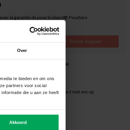
0
 avec la garantie de pose Scalasol® PoseSûre
ible
-
+
Ajouter au panier
Over
itrage de qualité professionnelle
rétractation de 14 jours
 media te bieden en om ons
livraison de 3-5 jours ouvrables
ze partners voor social
ions additionnelles?
Neem contact met ons op
nformatie die u aan ze heeft
recommandés
Akkoord