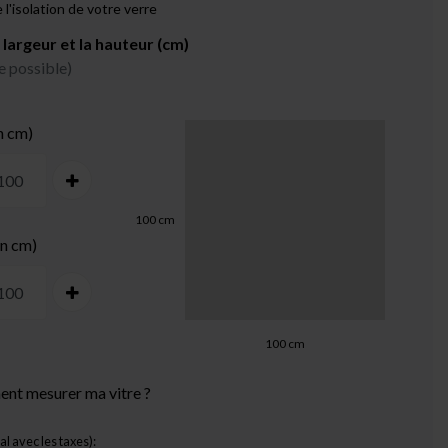
 l'isolation de votre verre
 largeur et la hauteur (cm)
e possible)
n cm)
100
cm
en cm)
100
cm
nt mesurer ma vitre ?
tal avec les taxes):