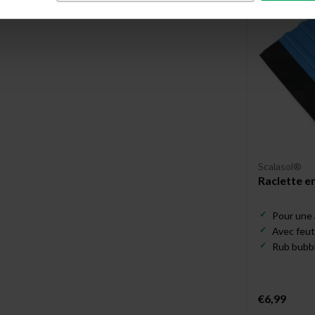
Scalasol®
Raclette e
Pour une a
Avec feut
Rub bubbl
€6,99