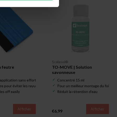
Scalasol®
n feutre
TO-MOVE | Solution
savonneuse
pplication sans effort du film pour vitrage
Concentré 15 ml
re pour éviter les rayures
Pour un meilleur montage du foil
es off easily
Réduit la rétention d'eau
Afficher
Afficher
€6,99