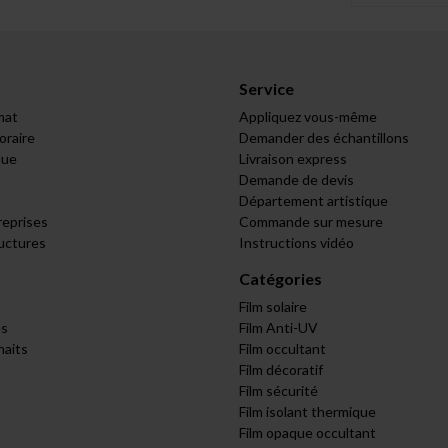
Service
mat
Appliquez vous-même
raire
Demander des échantillons
que
Livraison express
Demande de devis
Département artistique
reprises
Commande sur mesure
ructures
Instructions vidéo
Catégories
Film solaire
s
Film Anti-UV
haits
Film occultant
Film décoratif
Film sécurité
Film isolant thermique
Film opaque occultant