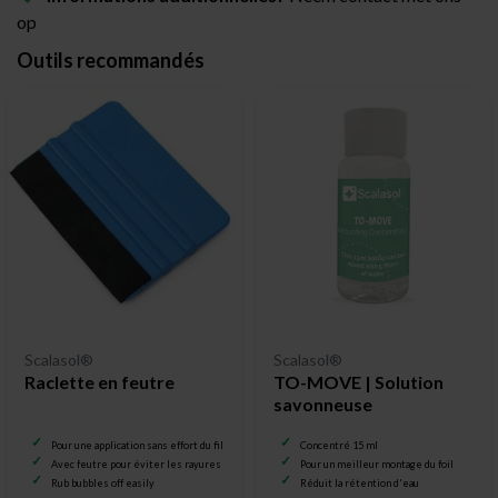
op
Outils recommandés
Scalasol®
Scalasol®
Raclette en feutre
TO-MOVE | Solution
savonneuse
Pour une application sans effort du film pour vitrage
Concentré 15 ml
Avec feutre pour éviter les rayures
Pour un meilleur montage du foil
Rub bubbles off easily
Réduit la rétention d'eau