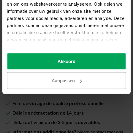
en om ons websiteverkeer te analyseren. Ook delen we
Comment mesurer ma vitre ?
informatie over uw gebruik van onze site met onze
partners voor social media, adverteren en analyse. Deze
Prix total (Total avec les taxes):
partners kunnen deze gegevens combineren met andere
€39,00
informatie die u aan ze heeft verstrekt of die ze hebben
verzameld op basis van uw gebruik van hun services.
Inclus avec la garantie de pose Scalasol® PoseSûre
Disponible
Akkoord
Quantité
-
+
Aanpassen
Ajouter au panier
Film de vitrage de qualité professionnelle
Délai de rétractation de 14 jours
Délai de livraison de 3-5 jours ouvrables
Informations additionnelles?
Neem contact met ons