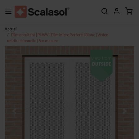
Accueil
Film occultant | P1WV | Film Micro Perforé | Blanc | Vision
unidirectionnelle | Sur mesure
Page précédente
Page s