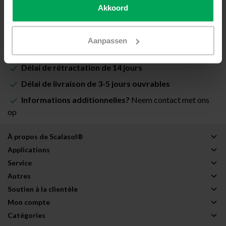
Akkoord
Ajouter au panier
Aanpassen
Film de vitrage de qualité professionnelle
Délai de rétractation de 14 jours
Délai de livraison de 3-5 jours ouvrables
Informations additionnelles?
Neem contact met ons
op
À propos de Scalasol®
Applications
Service
Autres
Soutien à la clientèle
Mon compte
Catégories