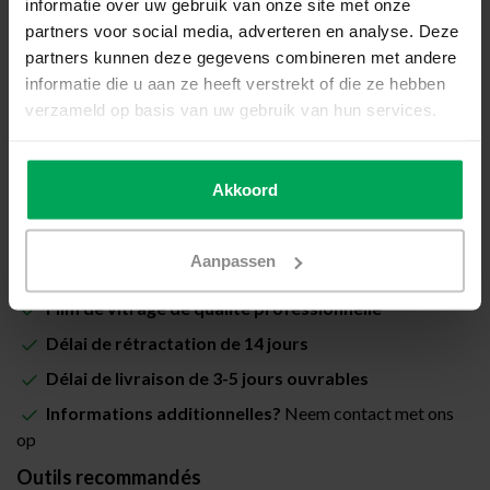
informatie over uw gebruik van onze site met onze
Prix total (Total avec les taxes):
€28,00
partners voor social media, adverteren en analyse. Deze
partners kunnen deze gegevens combineren met andere
Inclus avec la garantie de pose Scalasol® PoseSûre
informatie die u aan ze heeft verstrekt of die ze hebben
verzameld op basis van uw gebruik van hun services.
Disponible
Quantité
-
+
Akkoord
Ajouter au panier
Aanpassen
Film de vitrage de qualité professionnelle
Délai de rétractation de 14 jours
Délai de livraison de 3-5 jours ouvrables
Informations additionnelles?
Neem contact met ons
op
Outils recommandés