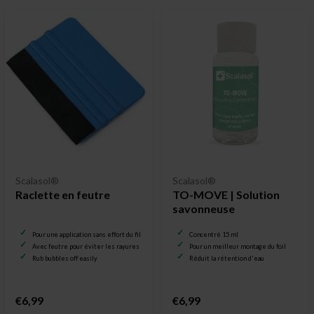
Scalasol®
Scalasol®
Raclette en feutre
TO-MOVE | Solution
savonneuse
Pour une application sans effort du film pour vitrage
Concentré 15 ml
Avec feutre pour éviter les rayures
Pour un meilleur montage du foil
Rub bubbles off easily
Réduit la rétention d'eau
€6,99
€6,99