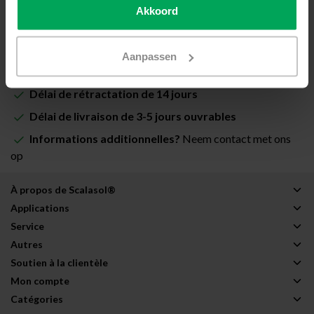
Akkoord
Ajouter au panier
Aanpassen
Film de vitrage de qualité professionnelle
Délai de rétractation de 14 jours
Délai de livraison de 3-5 jours ouvrables
Informations additionnelles?
Neem contact met ons
op
À propos de Scalasol®
Applications
Service
Autres
Soutien à la clientèle
Mon compte
Catégories