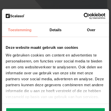
Scalasol®
Toestemming
Details
Over
Film occultant | PP75 | Effet
miroir | Par rouleau
Deze website maakt gebruik van cookies
Évaluations
We gebruiken cookies om content en advertenties te
Montage extérieur (Verre HR +)
Légèrement teinté / Miroir de l'extérieur
personaliseren, om functies voor social media te bieden
Facile à appliquer
en om ons websiteverkeer te analyseren. Ook delen we
informatie over uw gebruik van onze site met onze
Taille:
*
partners voor social media, adverteren en analyse. Deze
partners kunnen deze gegevens combineren met andere
informatie die u aan ze heeft verstrekt of die ze hebben
Disponible
verzameld op basis van uw gebruik van hun services.
€758,95