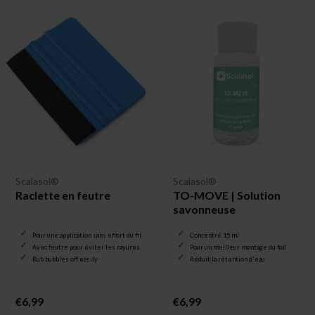
Scalasol®
Scalasol®
Raclette en feutre
TO-MOVE | Solution
savonneuse
Pour une application sans effort du film pour vitrage
Concentré 15 ml
Avec feutre pour éviter les rayures
Pour un meilleur montage du foil
Rub bubbles off easily
Réduit la rétention d'eau
€6,99
€6,99