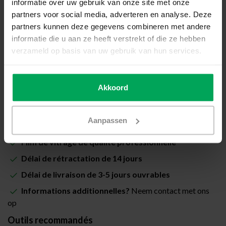
informatie over uw gebruik van onze site met onze
Prix total (Total avec les taxes):
€25,00
partners voor social media, adverteren en analyse. Deze
partners kunnen deze gegevens combineren met andere
Inclus avec la garantie de pose Scalasol® PoseSûre
informatie die u aan ze heeft verstrekt of die ze hebben
verzameld op basis van uw gebruik van hun services.
Disponible
Quantité
-
+
Akkoord
Ajouter au panier
Aanpassen
Film de vitrage de qualité professionnelle
Délai de rétractation de 14 jours
Délai de livraison de 3-5 jours ouvrables
Informations additionnelles?
Neem contact met ons
op
Outils recommandés