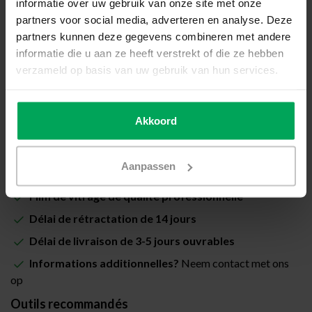
informatie over uw gebruik van onze site met onze
Prix total (Total avec les taxes):
€31,00
partners voor social media, adverteren en analyse. Deze
partners kunnen deze gegevens combineren met andere
Inclus avec la garantie de pose Scalasol® PoseSûre
informatie die u aan ze heeft verstrekt of die ze hebben
verzameld op basis van uw gebruik van hun services.
Disponible
Quantité
-
+
Akkoord
Ajouter au panier
Aanpassen
Film de vitrage de qualité professionnelle
Délai de rétractation de 14 jours
Délai de livraison de 3-5 jours ouvrables
Informations additionnelles?
Neem contact met ons
op
Outils recommandés