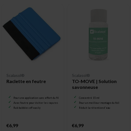
Scalasol®
Scalasol®
Raclette en feutre
TO-MOVE | Solution
savonneuse
Pour une application sans effort du film pour vitrage
Concentré 15 ml
Avec feutre pour éviter les rayures
Pour un meilleur montage du foil
Rub bubbles off easily
Réduit la rétention d'eau
€6,99
€6,99