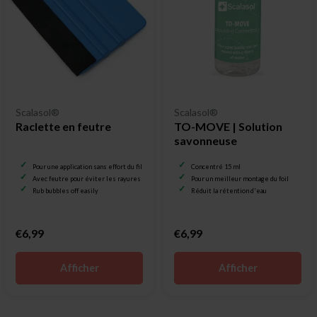
Scalasol®
Scalasol®
Raclette en feutre
TO-MOVE | Solution
savonneuse
Pour une application sans effort du film pour vitrage
Concentré 15 ml
Avec feutre pour éviter les rayures
Pour un meilleur montage du foil
Rub bubbles off easily
Réduit la rétention d'eau
€6,99
€6,99
Afficher
Afficher