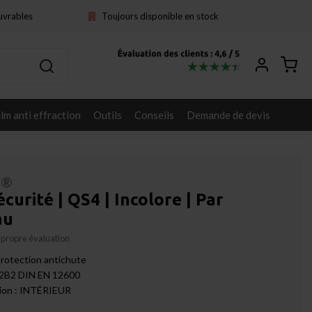
ouvrables
Toujours disponible en stock
ilm anti effraction
Outils
Conseils
Demande de devis
l®
écurité | QS4 | Incolore | Par
au
 propre évaluation
protection antichute
é 2B2 DIN EN 12600
tion : INTÉRIEUR