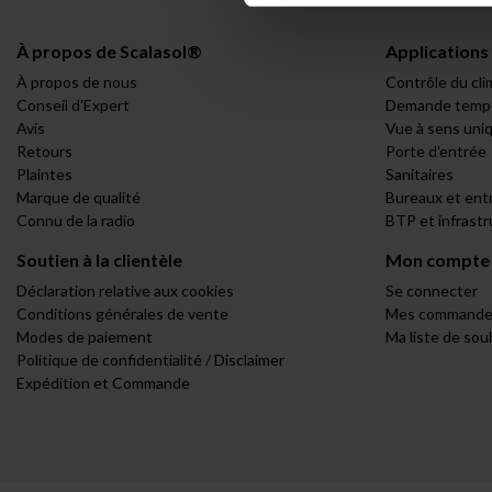
À propos de Scalasol®
Applications
À propos de nous
Contrôle du cli
Conseil d'Expert
Demande tempo
Avis
Vue à sens uni
Retours
Porte d'entrée
Plaintes
Sanitaires
Marque de qualité
Bureaux et ent
Connu de la radio
BTP et infrast
Soutien à la clientèle
Mon compte
Déclaration relative aux cookies
Se connecter
Conditions générales de vente
Mes commande
Modes de paiement
Ma liste de sou
Politique de confidentialité / Disclaimer
Expédition et Commande