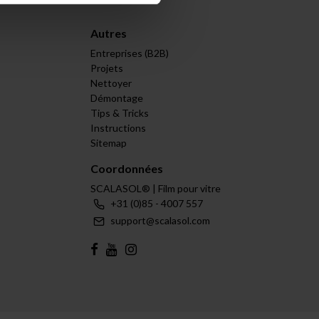
Autres
Entreprises (B2B)
Projets
Nettoyer
Démontage
Tips & Tricks
Instructions
Sitemap
Coordonnées
SCALASOL® | Film pour vitre
+31 (0)85 - 4007 557
support@scalasol.com