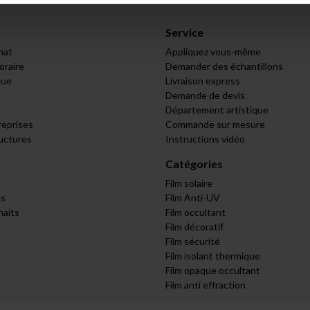
Service
mat
Appliquez vous-même
raire
Demander des échantillons
que
Livraison express
Demande de devis
Département artistique
reprises
Commande sur mesure
ructures
Instructions vidéo
Catégories
Film solaire
s
Film Anti-UV
haits
Film occultant
Film décoratif
Film sécurité
Film isolant thermique
Film opaque occultant
Film anti effraction