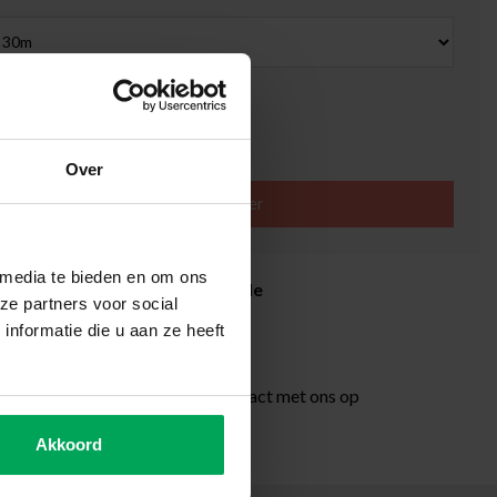
ible
9
Over
Ajouter au panier
 media te bieden en om ons
itrage de qualité professionnelle
ze partners voor social
rétractation de 14 jours
nformatie die u aan ze heeft
livraison de 3-5 jours ouvrables
ions additionnelles?
Neem contact met ons op
Akkoord