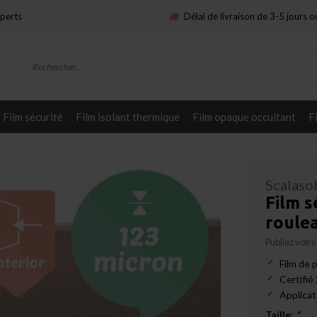
xperts
Délai de livraison de 3-5 jours 
Film sécurité
Film isolant thermique
Film opaque occultant
F
Scalaso
Film s
roule
Publiez votre
Film de 
Certifi
Applica
Taille:
*