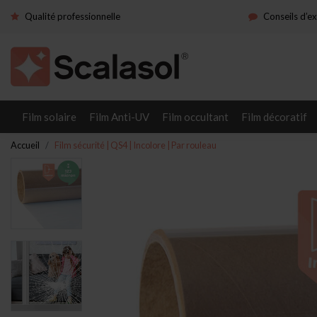
Qualité professionnelle
Conseils d’e
Film solaire
Film Anti-UV
Film occultant
Film décoratif
Accueil
Film sécurité | QS4 | Incolore | Par rouleau