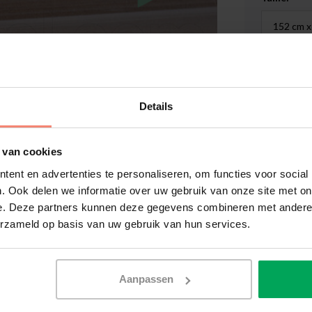
Dispon
€629,7
Details
 van cookies
ent en advertenties te personaliseren, om functies voor social
Film de v
. Ook delen we informatie over uw gebruik van onze site met on
Délai de 
e. Deze partners kunnen deze gegevens combineren met andere i
erzameld op basis van uw gebruik van hun services.
Délai de 
Informat
Agrandir l'image
Aanpassen