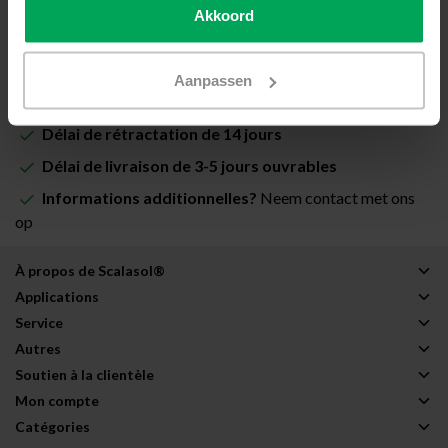
Akkoord
Ajouter au panier
Aanpassen
Film de vitrage de qualité professionnelle
Délai de rétractation de 14 jours
Délai de livraison de 3-5 jours ouvrables
Informations additionnelles?
Neem contact met ons
op
À propos de Scalasol®
Applications
Service
Autres
Soutien à la clientèle
Mon compte
Catégories