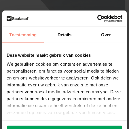
Scalasol®
Toestemming
Details
Over
Film solaire | NT65 | Teinté
moyen | Par rouleau
Deze website maakt gebruik van cookies
Publiez votre propre évaluation
We gebruiken cookies om content en advertenties te
Transparent teinté moyen
65% de réduction de la chaleur solaire
personaliseren, om functies voor social media te bieden
Facile à appliquer (Montage intérieur)
en om ons websiteverkeer te analyseren. Ook delen we
informatie over uw gebruik van onze site met onze
Taille:
*
partners voor social media, adverteren en analyse. Deze
partners kunnen deze gegevens combineren met andere
informatie die u aan ze heeft verstrekt of die ze hebben
Disponible
verzameld op basis van uw gebruik van hun services.
€713,79