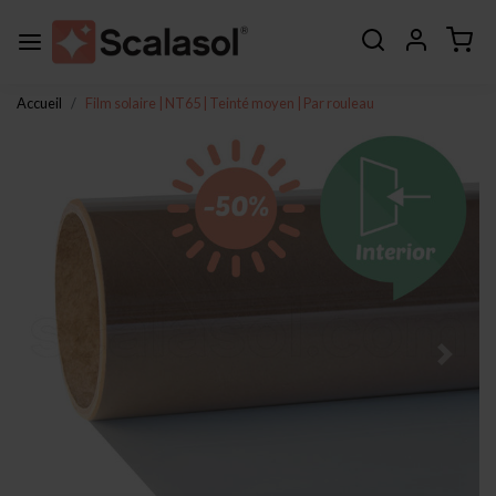
Accueil
Film solaire | NT65 | Teinté moyen | Par rouleau
Page précédente
Page s