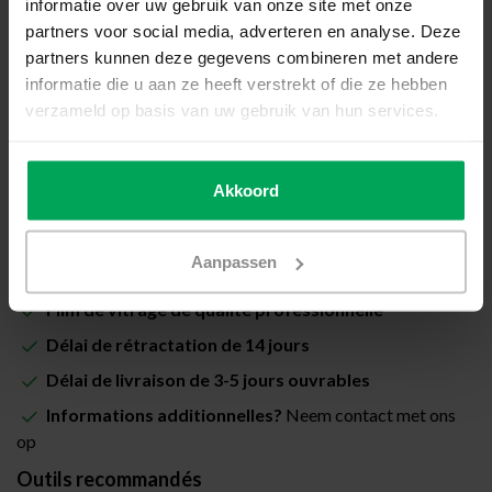
informatie over uw gebruik van onze site met onze
Prix total (Total avec les taxes):
€64,00
partners voor social media, adverteren en analyse. Deze
partners kunnen deze gegevens combineren met andere
Inclus avec la garantie de pose Scalasol® PoseSûre
informatie die u aan ze heeft verstrekt of die ze hebben
verzameld op basis van uw gebruik van hun services.
Disponible
Quantité
-
+
Akkoord
Ajouter au panier
Aanpassen
Film de vitrage de qualité professionnelle
Délai de rétractation de 14 jours
Délai de livraison de 3-5 jours ouvrables
Informations additionnelles?
Neem contact met ons
op
Outils recommandés