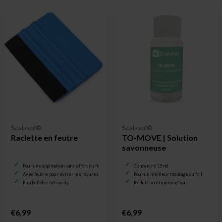
Scalasol®
Scalasol®
Raclette en feutre
TO-MOVE | Solution
savonneuse
Pour une application sans effort du film pour vitrage
Concentré 15 ml
Avec feutre pour éviter les rayures
Pour un meilleur montage du foil
Rub bubbles off easily
Réduit la rétention d'eau
€6,99
€6,99