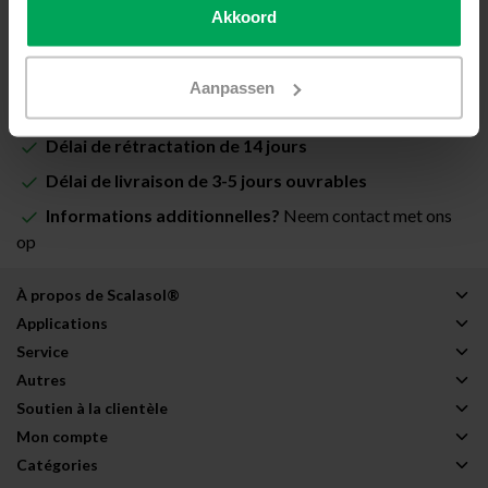
Akkoord
Ajouter au panier
Aanpassen
Film de vitrage de qualité professionnelle
Délai de rétractation de 14 jours
Délai de livraison de 3-5 jours ouvrables
Informations additionnelles?
Neem contact met ons
op
À propos de Scalasol®
Applications
Service
Autres
Soutien à la clientèle
Mon compte
Catégories