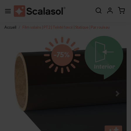
Accueil
Film solaire | PT2 | Teinté foncé | Statique | Par rouleau
Page précédente
Page s