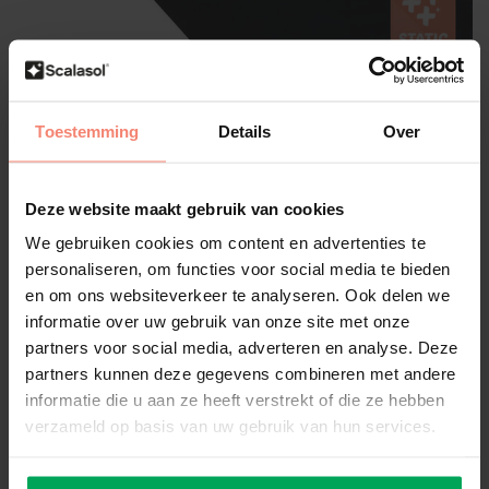
Scalasol®
Toestemming
Details
Over
Film solaire | PT2 | Teinté foncé |
Statique | Par rouleau
Deze website maakt gebruik van cookies
Publiez votre propre évaluation
We gebruiken cookies om content en advertenties te
Légèrement teinté, reflété de l'extérieur
75% de réduction de la chaleur solaire
personaliseren, om functies voor social media te bieden
Statique (pas de couche collante) / réutilisable
en om ons websiteverkeer te analyseren. Ook delen we
informatie over uw gebruik van onze site met onze
Taille:
*
partners voor social media, adverteren en analyse. Deze
partners kunnen deze gegevens combineren met andere
informatie die u aan ze heeft verstrekt of die ze hebben
Disponible
verzameld op basis van uw gebruik van hun services.
€292,50